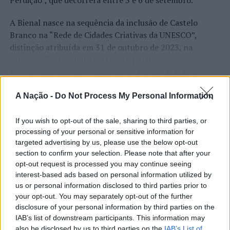
Perdição”, que decorrerá entre 3 e 6 de setembro.
A Bienal nasce na sequência da inclusão de Castelo
Branco na “Rede de Cidades Criativas da UNESCO”,
distinção atribuída em 31 de outubro de 2023, na
categoria “Artesanato e Artes Populares”,
reconhecimento internacional alcançado graças ao
“valor patrimonial, artístico e identitário” do “Bordado
CONTINUAR A LER
de Castelo Branco”, uma das manifestações mais
A Nação -
Do Not Process My Personal Information
emblemáticas da cultura portuguesa e elemento central
da identidade albicastrense.
If you wish to opt-out of the sale, sharing to third parties, or
processing of your personal or sensitive information for
ATUALIDADE
Ao longo de dois dias, especialistas nacionais e
targeted advertising by us, please use the below opt-out
Covilhã: Especialista aponta
section to confirm your selection. Please note that after your
internacionais, investigadores, artesãos, representantes
opt-out request is processed you may continue seeing
institucionais, organismos públicos, instituições de
investimento estrangeiro e
interest-based ads based on personal information utilized by
ensino superior e cidades pertencentes à “Rede de
valorização imobiliária como
us or personal information disclosed to third parties prior to
Cidades Criativas da UNESCO” discutirão políticas
your opt-out. You may separately opt-out of the further
motores do crescimento da Beira
públicas, inovação, empreendedorismo,
disclosure of your personal information by third parties on the
Interior
internacionalização, cooperação entre territórios,
IAB’s list of downstream participants. This information may
also be disclosed by us to third parties on the
IAB’s List of