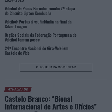
2024/2025
A jovem dupla apoiada pela FPV, campeã mundial
Voleibol de Praia: Barcelos recebe 2ª etapa
universitária, campeã nacional e medalhada com a prata
do Circuito Lipton Kombucha
no
Beach Pro Tour Future
de Cortegaça, realizada em
Voleibol: Portugal vs. Finlândia na final da
2022 no CARVP da FPV, em Cortegaça, é acompanhada
Silver League
por Leonel Gomes, Selecionador Nacional de
masculinos.
Órgãos Sociais da Federação Portuguesa de
Voleibol tomam posse
Foto: DR.
24º Encontro Nacional de Gira-Volei em
Castelo de Vide
TÓPICOS RELACIONADOS:
DESTAQUE
DUBAI
FEDERAÇÃO PORTUGUESA DE VOLEIBOL
HUGO CAMPOS
JOÃO PEDROSA
LEONEL GOMES
VOLEIBOL DE PRAIA
CLIQUE PARA COMENTAR
PRÓXIMO
CIM Alto Minho apresenta, em Caminha, estratégia de
desenvolvimento da região para 2030
ATUALIDADE
NÃO PERCA
Castelo Branco: “Bienal
São João da Madeira: Dois jovens detidos por suspeita
de tráfico de estupefacientes
Internacional de Artes e Ofícios”