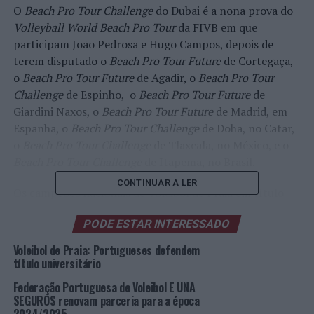
O
Beach Pro Tour Challenge
do Dubai é a nona prova do
Volleyball World Beach Pro Tour
da FIVB em que
participam João Pedrosa e Hugo Campos, depois de
terem disputado o
Beach Pro Tour Future
de Cortegaça,
o
Beach Pro Tour Future
de Agadir, o
Beach Pro Tour
Challenge
de Espinho, o
Beach Pro Tour Future
de
Giardini Naxos, o
Beach Pro Tour Future
de Madrid, em
Espanha, o
Beach Pro Tour Challenge
de Doha, no Catar,
o
Beach Pro Tour Challenge
de Tlaxcala, no México, e o
Beach Pro Tour Challenge
de Itapema, no Brasil.
CONTINUAR A LER
Os campeões nacionais de Voleibol de Praia em título
ultimaram a sua preparação com treinos em conjunto
PODE ESTAR INTERESSADO
realizados com a dupla húngara Artúr Hajós/Bence
Attila Stréli, que vai disputar a fase de qualificação do
Voleibol de Praia: Portugueses defendem
Challenge
do Dubai, no Centro de Alto Rendimento de
título universitário
Voleibol de Praia da FPV – Federação Portuguesa de
Federação Portuguesa de Voleibol E UNA
Voleibol, em Cortegaça.
SEGUROS renovam parceria para a época