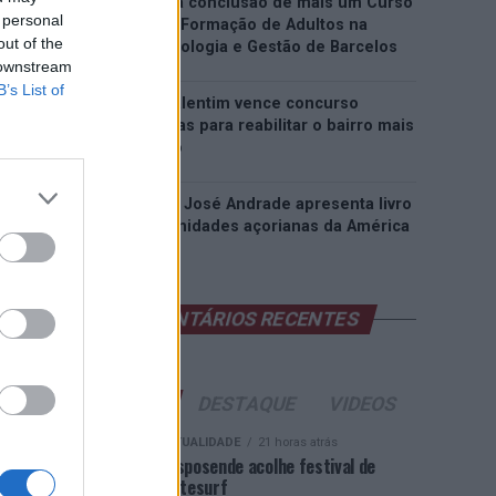
EMEC celebra a conclusão de mais um Curso
 personal
de Educação e Formação de Adultos na
out of the
Escola de Tecnologia e Gestão de Barcelos
 downstream
B’s List of
Atelier Nuno Valentim vence concurso
público de ideias para reabilitar o bairro mais
antigo do Porto
Ponta Delgada: José Andrade apresenta livro
sobre as comunidades açorianas da América
do Norte
COMENTÁRIOS RECENTES
ÚLTIMAS
DESTAQUE
VIDEOS
ATUALIDADE
21 horas atrás
Esposende acolhe festival de
kitesurf