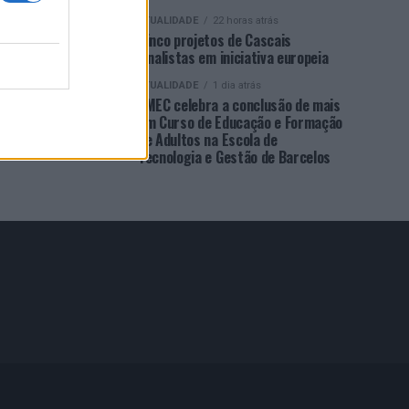
ATUALIDADE
22 horas atrás
Cinco projetos de Cascais
finalistas em iniciativa europeia
ATUALIDADE
1 dia atrás
EMEC celebra a conclusão de mais
um Curso de Educação e Formação
de Adultos na Escola de
Tecnologia e Gestão de Barcelos