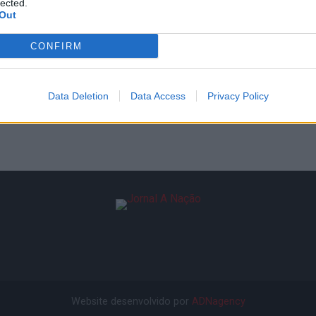
lected.
Out
CONFIRM
Data Deletion
Data Access
Privacy Policy
Website desenvolvido por
ADNagency