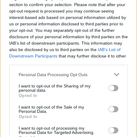
Castelo Branco: “Bienal Internacional de Artes e Ofícios”
section to confirm your selection. Please note that after your
promete afirmar artesanato, património e inovação como
opt-out request is processed you may continue seeing
“motores de desenvolvimento económico e cultural” do
interest-based ads based on personal information utilized by
município português
us or personal information disclosed to third parties prior to
your opt-out. You may separately opt-out of the further
disclosure of your personal information by third parties on the
Covilhã: Especialista aponta investimento estrangeiro e
IAB’s list of downstream participants. This information may
valorização imobiliária como motores do crescimento da
also be disclosed by us to third parties on the
IAB’s List of
Beira Interior
Downstream Participants
that may further disclose it to other
third parties.
Rio de Janeiro: Governo do Estado propõe parceria com a
FUNCEX para “reforçar inteligência sobre comércio
Personal Data Processing Opt Outs
exterior”
I want to opt-out of the Sharing of my
personal data.
Esposende acolhe festival de kitesurf
Opted In
I want to opt-out of the Sale of my
Personal Data.
COMENTÁRIOS RECENTES
Opted In
I want to opt-out of processing my
Personal Data for Targeted Advertising.
ÚLTIMAS
DESTAQUE
VIDEOS