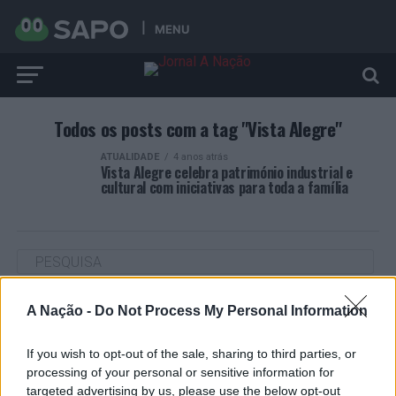
MENU
Todos os posts com a tag "Vista Alegre"
ATUALIDADE
4 anos atrás
Vista Alegre celebra património industrial e
cultural com iniciativas para toda a família
A Nação -
Do Not Process My Personal Information
ARTIGOS RECENTES
“Millennium Estoril Open 2026” regressou ao circuito ATP
If you wish to opt-out of the sale, sharing to third parties, or
com vitória do francês Luca Van Assche
processing of your personal or sensitive information for
targeted advertising by us, please use the below opt-out