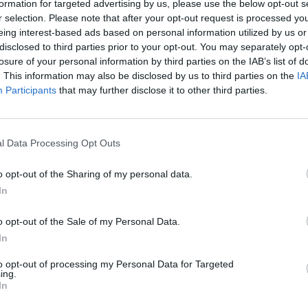
formation for targeted advertising by us, please use the below opt-out s
ATUALIDADE
3 anos atrás
r selection. Please note that after your opt-out request is processed y
Anadia: Época termal em Vale da Mó
eing interest-based ads based on personal information utilized by us or
reabre a 1 de junho
disclosed to third parties prior to your opt-out. You may separately opt-
losure of your personal information by third parties on the IAB’s list of
As Termas de Vale da Mó, no concelho de Anadia,
. This information may also be disclosed by us to third parties on the
IA
vão reabrir, no próximo dia 1 de junho, para mais
Participants
that may further disclose it to other third parties.
uma época termal que se irá...
l Data Processing Opt Outs
ATUALIDADE
4 anos atrás
Anadia: Época termal em Vale da Mó
o opt-out of the Sharing of my personal data.
abre a 1 de junho
In
As Termas de Vale da Mó, famosas pela sua rara
o opt-out of the Sale of my Personal Data.
água férrea, abrem portas, esta quarta-feira, dia 1
In
de junho, para mais uma época termal que...
to opt-out of processing my Personal Data for Targeted
ing.
In