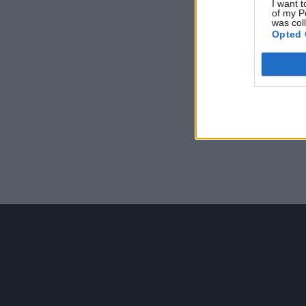
I want t
of my P
was col
Opted 