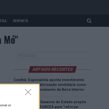
TICA
DESPORTO
a Mó"
ARTIGOS RECENTES
Covilhã: Especialista aponta investimento
estrangeiro e valorização imobiliária como
motores do crescimento da Beira Interior
Rio de Janeiro: Governo do Estado propõe
sonal or
parceria com a FUNCEX para “reforçar