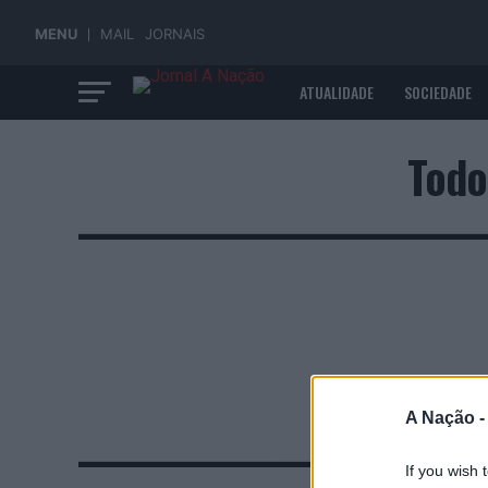
MENU
MAIL
JORNAIS
ATUALIDADE
SOCIEDADE
ECONOMIA
Todo
A Nação 
If you wish 