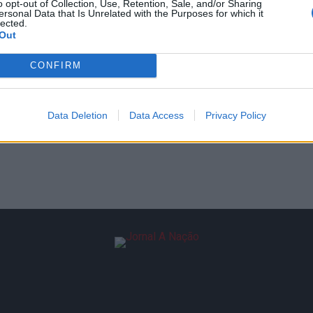
o opt-out of Collection, Use, Retention, Sale, and/or Sharing
ersonal Data that Is Unrelated with the Purposes for which it
lected.
Out
CONFIRM
Data Deletion
Data Access
Privacy Policy