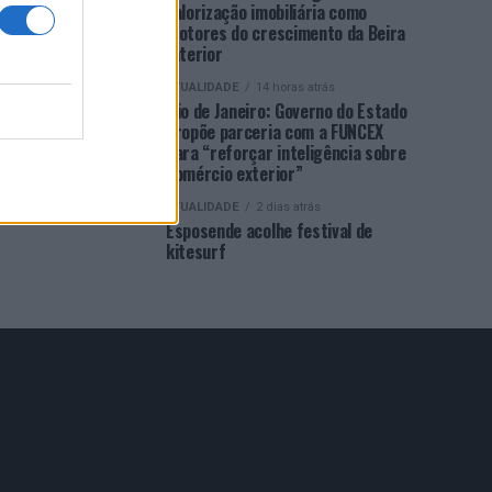
valorização imobiliária como
motores do crescimento da Beira
Interior
ATUALIDADE
14 horas atrás
Rio de Janeiro: Governo do Estado
propõe parceria com a FUNCEX
para “reforçar inteligência sobre
comércio exterior”
ATUALIDADE
2 dias atrás
Esposende acolhe festival de
kitesurf