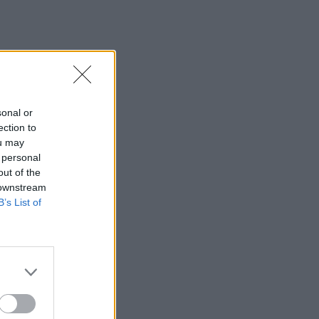
sonal or
ection to
ou may
 personal
out of the
 downstream
B’s List of