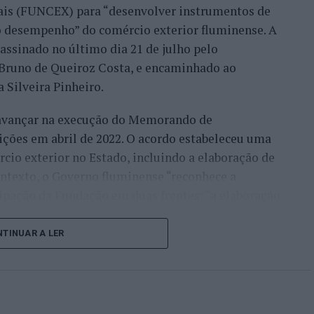
móvel, para um desenvolvimento turístico”,
nais (FUNCEX) para “desenvolver instrumentos de
 desempenho” do comércio exterior fluminense. A
assinado no último dia 21 de julho pelo
rmação da habitação impulsionam o
, Bruno de Queiroz Costa, e encaminhado ao
 Silveira Pinheiro.
 avançar na execução do Memorando de
frisa que o mercado imobiliário da Beira Interior
ições em abril de 2022. O acordo estabeleceu uma
eiros, “nomeadamente do Brasil, França, Israel e
io exterior no Estado, incluindo a elaboração de
ontexto, o Governo fluminense “reconhece a
ocura resulta de uma tendência que antecipou ainda
ipação da Fundação em duas frentes: “a elaboração
icamente que Portugal se tornaria “um dos
do do Rio de Janeiro” e a estruturação e
 mundo”.
rd de Comércio Exterior”.
TINUAR A LER
lo, em plena pandemia de Covid-19, publiquei um
 uma publicação institucional, com uma leitura
ente, que Portugal pós-pandemia iria ser um dos
 importações, corrente de comércio, saldo
 como do mundo. Isto está a acontecer”, recordou,
rincipais tendências. O objetivo é “transformar