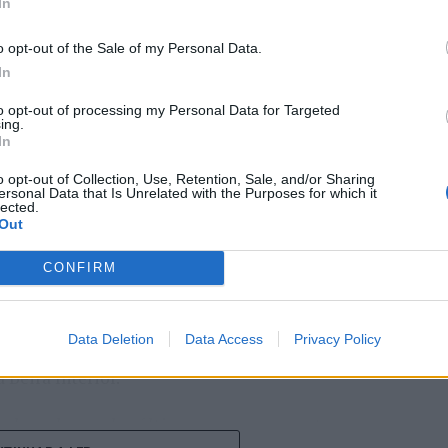
In
o opt-out of the Sale of my Personal Data.
In
 Carlos, defende que a Beira Interior, localizada
to opt-out of processing my Personal Data for Targeted
ing.
um período de “forte crescimento económico e
In
úne atualmente “condições para atrair novos
o opt-out of Collection, Use, Retention, Sale, and/or Sharing
xar população e consolidar um modelo de
ersonal Data that Is Unrelated with the Purposes for which it
lected.
ida, na inovação e na valorização do território”.
Out
a Incomparáveis no âmbito de mais uma edição da
dias 16 e 26 de julho, na Covilhã, sendo considerada
CONFIRM
e Portugal. Com origens medievais e realizada
uga tradição, atividade económica, comércio,
Data Deletion
Data Access
Privacy Policy
ção empresarial, constituindo um dos principais
Beira Interior.
çado ao longo dos últimos anos representa o