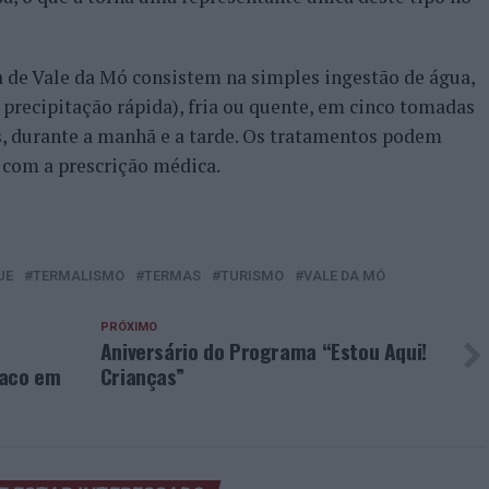
a de Vale da Mó consistem na simples ingestão de água,
a precipitação rápida), fria ou quente, em cinco tomadas
s, durante a manhã e a tarde. Os tratamentos podem
o com a prescrição médica.
UE
TERMALISMO
TERMAS
TURISMO
VALE DA MÓ
PRÓXIMO
Aniversário do Programa “Estou Aqui!
baco em
Crianças”