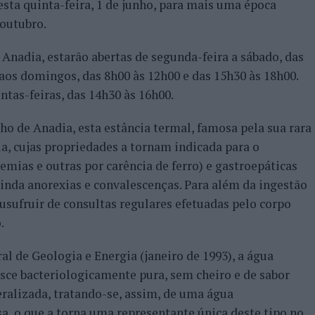
esta quinta-feira, 1 de junho, para mais uma época
 outubro.
Anadia, estarão abertas de segunda-feira a sábado, das
 aos domingos, das 8h00 às 12h00 e das 15h30 às 18h00.
ntas-feiras, das 14h30 às 16h00.
ho de Anadia, esta estância termal, famosa pela sua rara
a, cujas propriedades a tornam indicada para o
mias e outras por carência de ferro) e gastroepáticas
ainda anorexias e convalescenças. Para além da ingestão
usufruir de consultas regulares efetuadas pelo corpo
.
l de Geologia e Energia (janeiro de 1993), a água
sce bacteriologicamente pura, sem cheiro e de sabor
ralizada, tratando-se, assim, de uma água
, o que a torna uma representante única deste tipo no