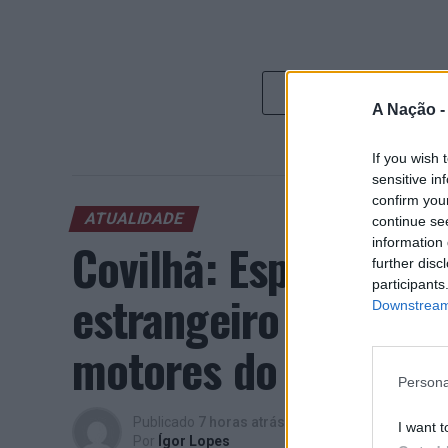
A Nação 
If you wish 
sensitive in
confirm you
ATUALIDADE
continue se
Covilhã: Especialist
information 
further disc
participants
estrangeiro e valori
Downstream 
motores do crescimen
Persona
Publicado
7 horas atrás
on
06/08/2026
I want t
Por
Ígor Lopes