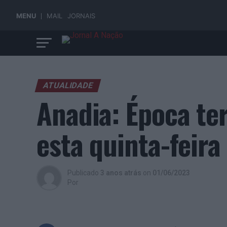
MENU
MAIL
JORNAIS
ATUALIDADE
Anadia: Época te
esta quinta-feira
Publicado
3 anos atrás
on
01/06/2023
Por