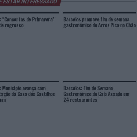
E ESTAR INTERESSADO
: “Concertos de Primavera”
Barcelos promove fim de semana
de regresso
gastronómico do Arroz Pica no Chão
: Município avança com
Barcelos: Fim de Semana
itação da Casa dos Castilhos
Gastronómico do Galo Assado em
uim
24 restaurantes