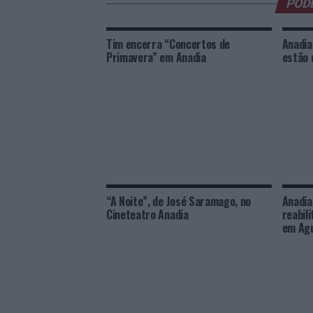
POD
Tim encerra “Concertos de
Anadia
Primavera” em Anadia
estão 
“A Noite”, de José Saramago, no
Anadia
Cineteatro Anadia
reabil
em Ag