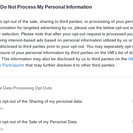
ATUALIDADE
4 anos atrás
-
Do Not Process My Personal Information
Taça do Mundo de Paratriatlo e Taça
da Europa de Triatlo Sprint realiza-se
to opt-out of the sale, sharing to third parties, or processing of your per
em Alhandra
formation for targeted advertising by us, please use the below opt-out s
r selection. Please note that after your opt-out request is processed y
Provas contam com cerca de 300 atletas de 30
eing interest-based ads based on personal information utilized by us or
países
disclosed to third parties prior to your opt-out. You may separately opt-
losure of your personal information by third parties on the IAB’s list of
. This information may also be disclosed by us to third parties on the
IA
Participants
that may further disclose it to other third parties.
l Data Processing Opt Outs
o opt-out of the Sharing of my personal data.
In
o opt-out of the Sale of my Personal Data.
In