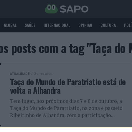
GLOBAL
SAÚDE
INTERNACIONAL
OPINIÃO
CULTURA
POLÍ
os posts com a tag "Taça do
ATUALIDADE
3 anos atrás
Taça do Mundo de Paratriatlo está de
volta a Alhandra
Tem lugar, nos próximos dias 7 e 8 de outubro, a
Taça do Mundo de Paratriatlo, na zona e passeio
Ribeirinho de Alhandra, com a participação...