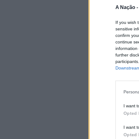
A Nação 
If you wish 
sensitive in
confirm you
continue se
information 
further disc
participants
Downstream 
Persona
I want t
Opted 
I want t
Opted 