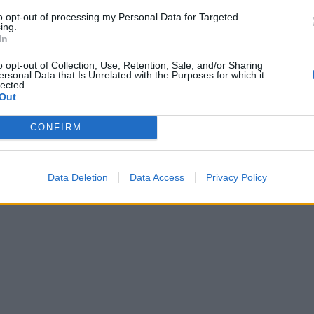
to opt-out of processing my Personal Data for Targeted
ing.
In
o opt-out of Collection, Use, Retention, Sale, and/or Sharing
ersonal Data that Is Unrelated with the Purposes for which it
lected.
Out
CONFIRM
Data Deletion
Data Access
Privacy Policy