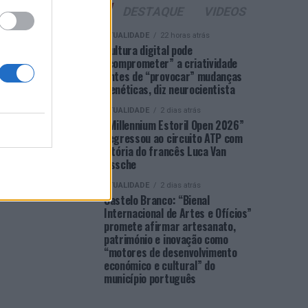
ÚLTIMAS
DESTAQUE
VIDEOS
ATUALIDADE
22 horas atrás
Cultura digital pode
“comprometer” a criatividade
antes de “provocar” mudanças
genéticas, diz neurocientista
ATUALIDADE
2 dias atrás
“Millennium Estoril Open 2026”
regressou ao circuito ATP com
vitória do francês Luca Van
Assche
ATUALIDADE
2 dias atrás
Castelo Branco: “Bienal
Internacional de Artes e Ofícios”
promete afirmar artesanato,
património e inovação como
“motores de desenvolvimento
económico e cultural” do
município português