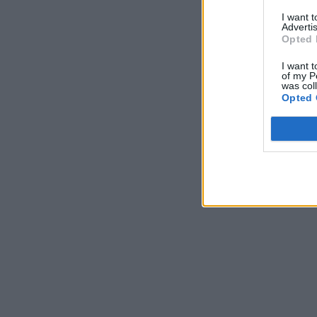
I want 
Advertis
Opted 
I want t
of my P
was col
Opted 