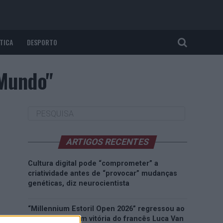
TICA
DESPORTO
 Mundo"
ARTIGOS RECENTES
Cultura digital pode “comprometer” a
criatividade antes de “provocar” mudanças
genéticas, diz neurocientista
“Millennium Estoril Open 2026” regressou ao
circuito ATP com vitória do francês Luca Van