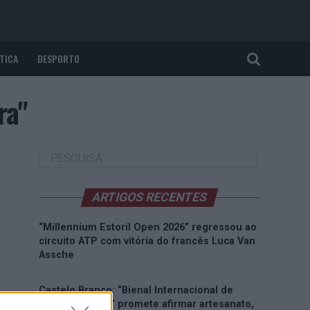
TICA
DESPORTO
ra"
ARTIGOS RECENTES
“Millennium Estoril Open 2026” regressou ao
circuito ATP com vitória do francês Luca Van
Assche
Castelo Branco: “Bienal Internacional de
Artes e Ofícios” promete afirmar artesanato,