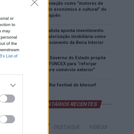
património e inovação como “motores de
desenvolvimento económico e cultural” do
município português
sonal or
ection to
Covilhã: Especialista aponta investimento
ou may
estrangeiro e valorização imobiliária como
 personal
motores do crescimento da Beira Interior
out of the
 downstream
B’s List of
Rio de Janeiro: Governo do Estado propõe
parceria com a FUNCEX para “reforçar
inteligência sobre comércio exterior”
Esposende acolhe festival de kitesurf
COMENTÁRIOS RECENTES
ÚLTIMAS
DESTAQUE
VIDEOS