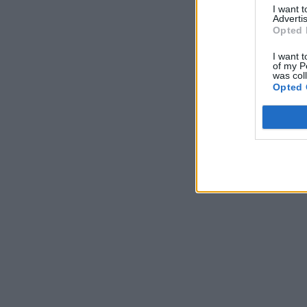
I want 
Advertis
Opted 
I want t
of my P
was col
Opted 