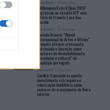
ATUALIDADE
13 horas atrás
“Millennium Estoril Open 2026”
regressou ao circuito ATP com
vitória do francês Luca Van
Assche
ATUALIDADE
20 horas atrás
Castelo Branco: “Bienal
Internacional de Artes e Ofícios”
promete afirmar artesanato,
património e inovação como
“motores de desenvolvimento
económico e cultural” do
município português
ATUALIDADE
2 dias atrás
Covilhã: Especialista aponta
investimento estrangeiro e
valorização imobiliária como
motores do crescimento da Beira
Interior