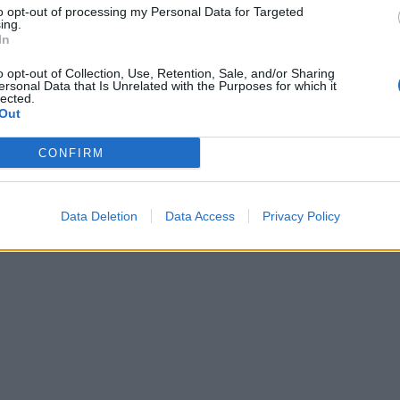
to opt-out of processing my Personal Data for Targeted
ing.
In
o opt-out of Collection, Use, Retention, Sale, and/or Sharing
ersonal Data that Is Unrelated with the Purposes for which it
lected.
Out
CONFIRM
Data Deletion
Data Access
Privacy Policy