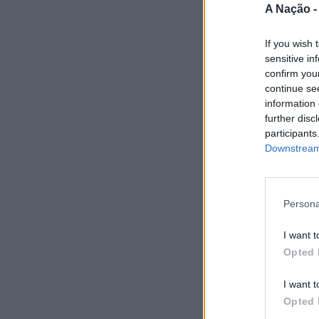
A Nação 
If you wish 
sensitive in
confirm you
continue se
information 
further disc
participants
Downstream 
Persona
I want t
Opted 
I want t
Opted 