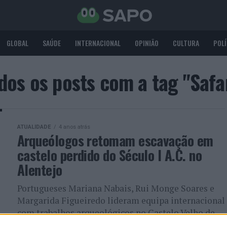
GLOBAL
SAÚDE
INTERNACIONAL
OPINIÃO
CULTURA
POLÍ
dos os posts com a tag "Safa
ATUALIDADE
4 anos atrás
Arqueólogos retomam escavação em
castelo perdido do Século I A.C. no
Alentejo
Portugueses Mariana Nabais, Rui Monge Soares e
Margarida Figueiredo lideram equipa internacional
com trabalhos arqueológicos no Castelo Velho de
Safara