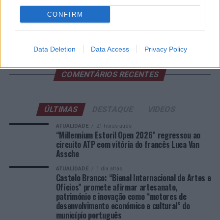
FUNCEX para “reforçar inteligência sobre comércio
CONFIRM
exterior”
Esposende acolhe festival de kitesurf
Data Deletion
Data Access
Privacy Policy
COMENTÁRIOS RECENTES
ÚLTIMAS
DESTAQUE
VIDEOS
ATUALIDADE
21 horas atrás
“Millennium Estoril Open 2026” regressou ao
circuito ATP com vitória do francês Luca Van
Assche
ATUALIDADE
1 dia atrás
Castelo Branco: “Bienal Internacional de Artes e
Ofícios” promete afirmar artesanato,
património e inovação como “motores de
desenvolvimento económico e cultural” do
município português