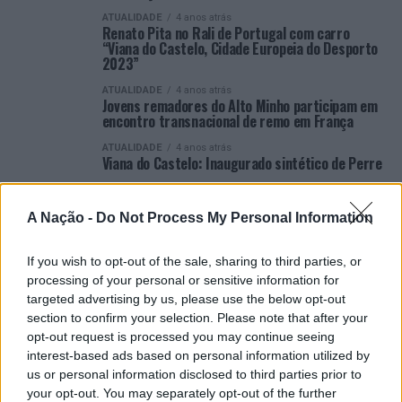
ATUALIDADE
4 anos atrás
Renato Pita no Rali de Portugal com carro
“Viana do Castelo, Cidade Europeia do Desporto
2023”
ATUALIDADE
4 anos atrás
Jovens remadores do Alto Minho participam em
encontro transnacional de remo em França
ATUALIDADE
4 anos atrás
Viana do Castelo: Inaugurado sintético de Perre
ATUALIDADE
4 anos atrás
Campeã nacional 50 metros bruços, Ana Pinho
A Nação -
Do Not Process My Personal Information
Rodrigues, recebida na Câmara Municipal de
Viana do Castelo
If you wish to opt-out of the sale, sharing to third parties, or
ATUALIDADE
4 anos atrás
Viana do Castelo: Presidente da Câmara na
processing of your personal or sensitive information for
tomada de posse dos órgãos da Associação de
targeted advertising by us, please use the below opt-out
Atletismo de Viana do Castelo
section to confirm your selection. Please note that after your
opt-out request is processed you may continue seeing
ATUALIDADE
4 anos atrás
Viana do Castelo: Taça de Portugal de Downhill
interest-based ads based on personal information utilized by
quer levar 200 pilotos ao Monte da Padela
us or personal information disclosed to third parties prior to
your opt-out. You may separately opt-out of the further