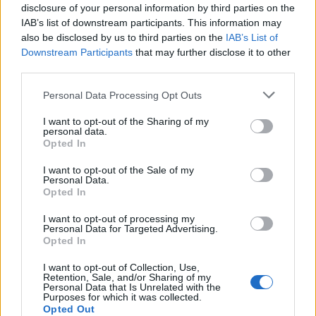
VER MAIS
disclosure of your personal information by third parties on the
IAB’s list of downstream participants. This information may
also be disclosed by us to third parties on the
IAB’s List of
Downstream Participants
that may further disclose it to other
third parties.
ARTIGOS RECENTES
Personal Data Processing Opt Outs
“Millennium Estoril Open 2026” regressou ao circuito ATP
I want to opt-out of the Sharing of my
personal data.
com vitória do francês Luca Van Assche
Opted In
I want to opt-out of the Sale of my
Castelo Branco: “Bienal Internacional de Artes e Ofícios”
Personal Data.
promete afirmar artesanato, património e inovação como
Opted In
“motores de desenvolvimento económico e cultural” do
município português
I want to opt-out of processing my
Personal Data for Targeted Advertising.
Opted In
Covilhã: Especialista aponta investimento estrangeiro e
valorização imobiliária como motores do crescimento da
I want to opt-out of Collection, Use,
Retention, Sale, and/or Sharing of my
Beira Interior
Personal Data that Is Unrelated with the
Purposes for which it was collected.
Opted Out
Rio de Janeiro: Governo do Estado propõe parceria com a