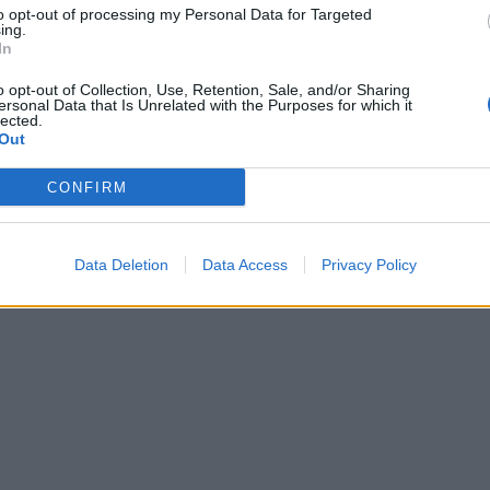
to opt-out of processing my Personal Data for Targeted
ing.
In
o opt-out of Collection, Use, Retention, Sale, and/or Sharing
ersonal Data that Is Unrelated with the Purposes for which it
lected.
Out
CONFIRM
Data Deletion
Data Access
Privacy Policy