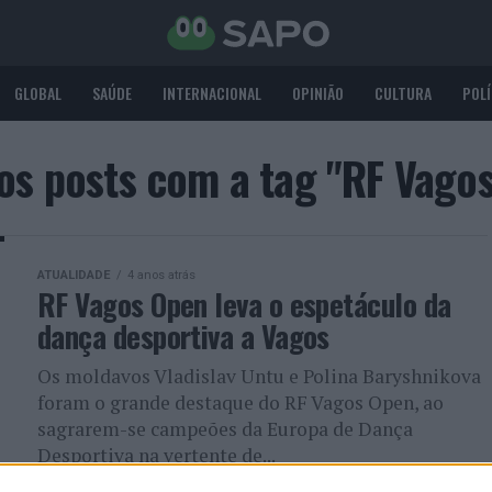
GLOBAL
SAÚDE
INTERNACIONAL
OPINIÃO
CULTURA
POLÍ
os posts com a tag "RF Vago
ATUALIDADE
4 anos atrás
RF Vagos Open leva o espetáculo da
dança desportiva a Vagos
Os moldavos Vladislav Untu e Polina Baryshnikova
foram o grande destaque do RF Vagos Open, ao
sagrarem-se campeões da Europa de Dança
Desportiva na vertente de...