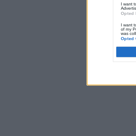
I want 
Advertis
Opted 
I want t
of my P
was col
Opted 