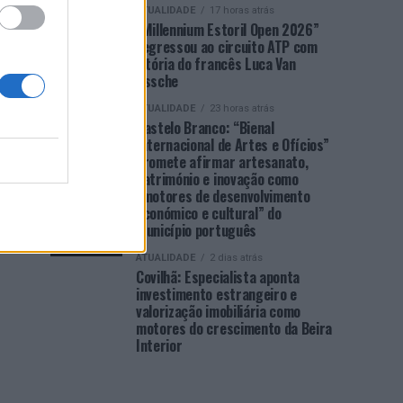
ATUALIDADE
17 horas atrás
“Millennium Estoril Open 2026”
regressou ao circuito ATP com
vitória do francês Luca Van
Assche
ATUALIDADE
23 horas atrás
Castelo Branco: “Bienal
Internacional de Artes e Ofícios”
promete afirmar artesanato,
património e inovação como
“motores de desenvolvimento
económico e cultural” do
município português
ATUALIDADE
2 dias atrás
Covilhã: Especialista aponta
investimento estrangeiro e
valorização imobiliária como
motores do crescimento da Beira
Interior