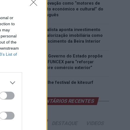
património e inovação como “motores de
desenvolvimento económico e cultural” do
município português
sonal or
ection to
Covilhã: Especialista aponta investimento
ou may
estrangeiro e valorização imobiliária como
 personal
motores do crescimento da Beira Interior
out of the
 downstream
B’s List of
Rio de Janeiro: Governo do Estado propõe
parceria com a FUNCEX para “reforçar
inteligência sobre comércio exterior”
Esposende acolhe festival de kitesurf
COMENTÁRIOS RECENTES
ÚLTIMAS
DESTAQUE
VIDEOS