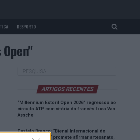
TICA
DESPORTO
s Open"
ARTIGOS RECENTES
“Millennium Estoril Open 2026” regressou ao
circuito ATP com vitória do francês Luca Van
Assche
Castelo Branco: “Bienal Internacional de
Artes e Ofícios” promete afirmar artesanato,