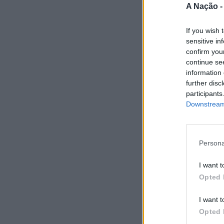
A Nação 
If you wish 
sensitive in
confirm you
continue se
information 
further disc
participants
Downstream 
Persona
I want t
Opted 
I want t
Opted 