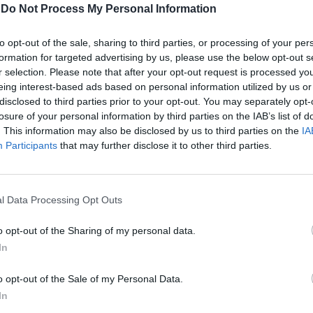
-
Do Not Process My Personal Information
ATUALIDADE
3 anos atrás
Baja TT Sharish Gin com 90 inscritos
to opt-out of the sale, sharing to third parties, or processing of your per
na competição auto
formation for targeted advertising by us, please use the below opt-out s
r selection. Please note that after your opt-out request is processed y
eing interest-based ads based on personal information utilized by us or
Inscrições FMP e FIM Europe decorrem até dia 17
disclosed to third parties prior to your opt-out. You may separately opt-
losure of your personal information by third parties on the IAB’s list of
. This information may also be disclosed by us to third parties on the
IA
Participants
that may further disclose it to other third parties.
l Data Processing Opt Outs
o opt-out of the Sharing of my personal data.
In
o opt-out of the Sale of my Personal Data.
In