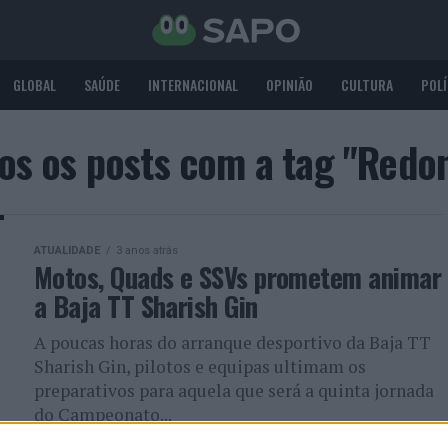
GLOBAL
SAÚDE
INTERNACIONAL
OPINIÃO
CULTURA
POLÍ
os os posts com a tag "Redo
ATUALIDADE
3 anos atrás
Motos, Quads e SSVs prometem animar
a Baja TT Sharish Gin
A poucas horas do arranque desportivo da Baja TT
Sharish Gin, pilotos e equipas ultimam os
preparativos para aquela que será a quinta jornada
do Campeonato...