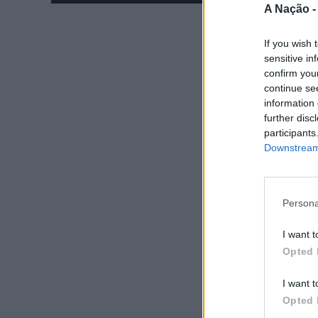
A Nação 
If you wish 
sensitive in
confirm you
continue se
information 
further disc
participants
Downstream 
Persona
I want t
Opted 
I want t
Opted 