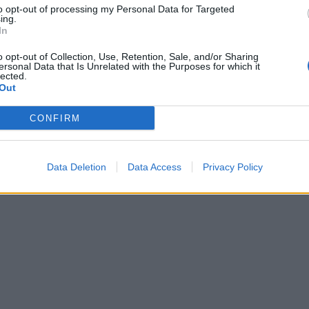
to opt-out of processing my Personal Data for Targeted
ing.
In
o opt-out of Collection, Use, Retention, Sale, and/or Sharing
ersonal Data that Is Unrelated with the Purposes for which it
lected.
Out
CONFIRM
Data Deletion
Data Access
Privacy Policy