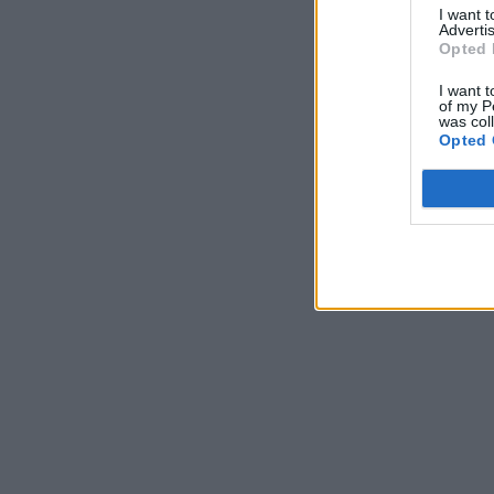
I want 
Advertis
Opted 
I want t
of my P
was col
Opted 