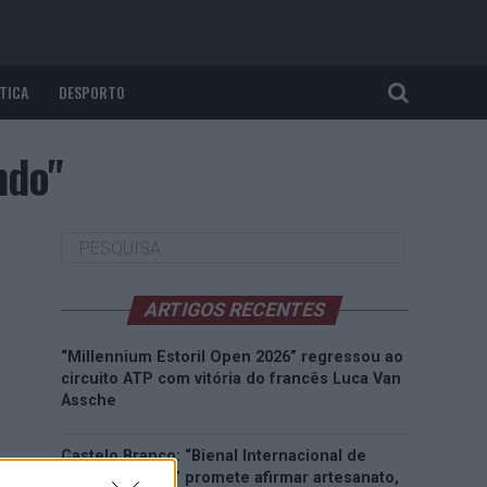
TICA
DESPORTO
ndo"
ARTIGOS RECENTES
“Millennium Estoril Open 2026” regressou ao
circuito ATP com vitória do francês Luca Van
Assche
Castelo Branco: “Bienal Internacional de
Artes e Ofícios” promete afirmar artesanato,