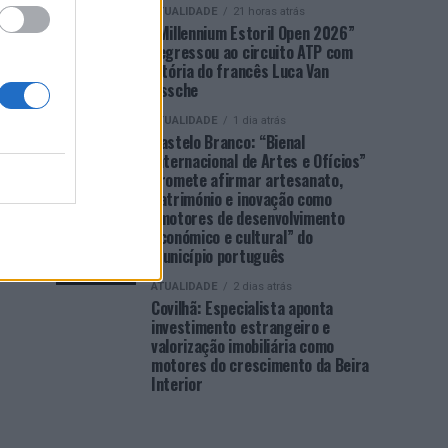
ATUALIDADE
21 horas atrás
“Millennium Estoril Open 2026”
regressou ao circuito ATP com
vitória do francês Luca Van
Assche
ATUALIDADE
1 dia atrás
Castelo Branco: “Bienal
Internacional de Artes e Ofícios”
promete afirmar artesanato,
património e inovação como
“motores de desenvolvimento
económico e cultural” do
município português
ATUALIDADE
2 dias atrás
Covilhã: Especialista aponta
investimento estrangeiro e
valorização imobiliária como
motores do crescimento da Beira
Interior