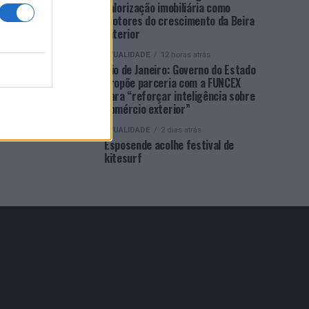
valorização imobiliária como
motores do crescimento da Beira
Interior
ATUALIDADE
12 horas atrás
Rio de Janeiro: Governo do Estado
propõe parceria com a FUNCEX
para “reforçar inteligência sobre
comércio exterior”
ATUALIDADE
2 dias atrás
Esposende acolhe festival de
kitesurf