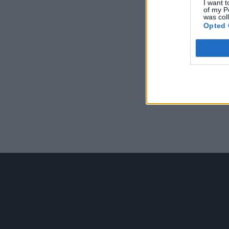
I want t
of my P
was col
Opted 