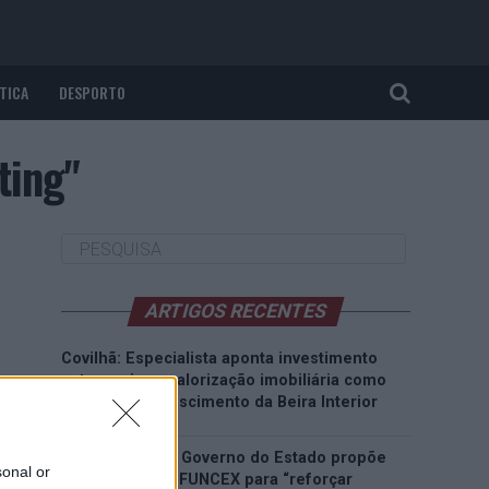
TICA
DESPORTO
ting"
ARTIGOS RECENTES
Covilhã: Especialista aponta investimento
estrangeiro e valorização imobiliária como
motores do crescimento da Beira Interior
Rio de Janeiro: Governo do Estado propõe
sonal or
parceria com a FUNCEX para “reforçar