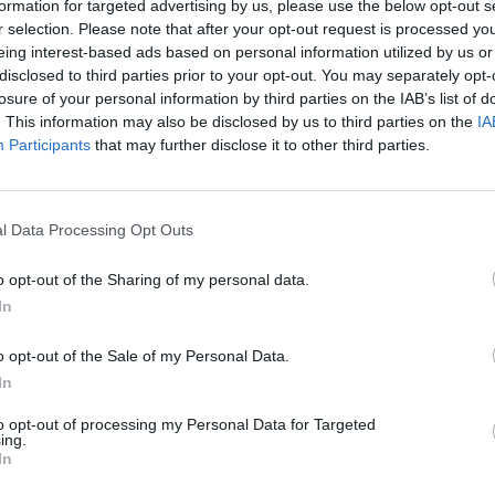
formation for targeted advertising by us, please use the below opt-out s
ATUALIDADE
4 anos atrás
r selection. Please note that after your opt-out request is processed y
Pet Sitting: Campanha da FIXANDO
eing interest-based ads based on personal information utilized by us or
luta contra o abandono animal
disclosed to third parties prior to your opt-out. You may separately opt-
losure of your personal information by third parties on the IAB’s list of
Meses de verão críticos para animais de estimação,
. This information may also be disclosed by us to third parties on the
IA
com Lisboa, Porto e Setúbal a serem os distritos
Participants
that may further disclose it to other third parties.
com mais procura
l Data Processing Opt Outs
o opt-out of the Sharing of my personal data.
In
o opt-out of the Sale of my Personal Data.
In
to opt-out of processing my Personal Data for Targeted
ing.
In