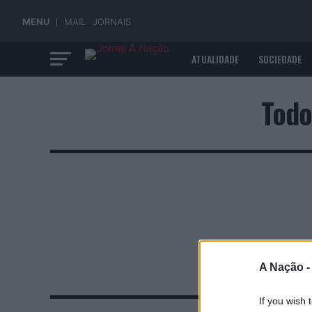
MENU
MAIL
JORNAIS
ATUALIDADE
SOCIEDADE
ECONOMIA
Todo
A Nação 
If you wish 