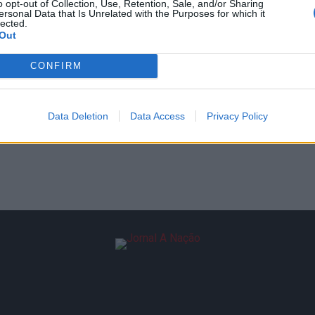
o opt-out of Collection, Use, Retention, Sale, and/or Sharing
ersonal Data that Is Unrelated with the Purposes for which it
lected.
Out
CONFIRM
Data Deletion
Data Access
Privacy Policy