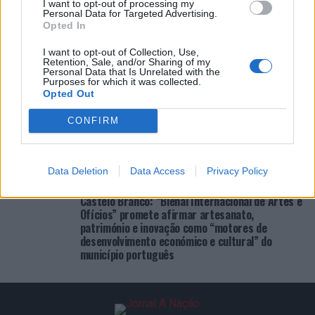
I want to opt-out of processing my
Personal Data for Targeted Advertising.
Opted In
ÚLTIMAS
DESTAQUE
VIDEOS
I want to opt-out of Collection, Use,
Retention, Sale, and/or Sharing of my
ATUALIDADE
23 horas atrás
Personal Data that Is Unrelated with the
Cultura digital pode “comprometer” a
Purposes for which it was collected.
criatividade antes de “provocar” mudanças
Opted Out
genéticas, diz neurocientista
CONFIRM
ATUALIDADE
2 dias atrás
“Millennium Estoril Open 2026” regressou ao
circuito ATP com vitória do francês Luca Van
Assche
Data Deletion
Data Access
Privacy Policy
ATUALIDADE
2 dias atrás
Castelo Branco: “Bienal Internacional de Artes e
Ofícios” promete afirmar artesanato,
património e inovação como “motores de
desenvolvimento económico e cultural” do
município português