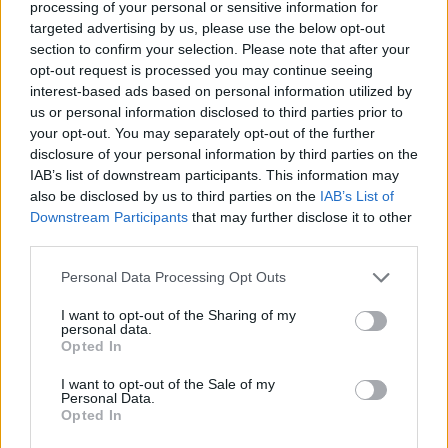
processing of your personal or sensitive information for
de “provocar” mudanças genéticas, diz neurocientista
targeted advertising by us, please use the below opt-out
section to confirm your selection. Please note that after your
“Millennium Estoril Open 2026” regressou ao circuito ATP
opt-out request is processed you may continue seeing
com vitória do francês Luca Van Assche
interest-based ads based on personal information utilized by
us or personal information disclosed to third parties prior to
Castelo Branco: “Bienal Internacional de Artes e Ofícios”
your opt-out. You may separately opt-out of the further
promete afirmar artesanato, património e inovação como
disclosure of your personal information by third parties on the
“motores de desenvolvimento económico e cultural” do
IAB’s list of downstream participants. This information may
município português
also be disclosed by us to third parties on the
IAB’s List of
Downstream Participants
that may further disclose it to other
third parties.
Covilhã: Especialista aponta investimento estrangeiro e
valorização imobiliária como motores do crescimento da
Personal Data Processing Opt Outs
Beira Interior
I want to opt-out of the Sharing of my
personal data.
Rio de Janeiro: Governo do Estado propõe parceria com a
Opted In
FUNCEX para “reforçar inteligência sobre comércio
exterior”
I want to opt-out of the Sale of my
Personal Data.
Opted In
COMENTÁRIOS RECENTES