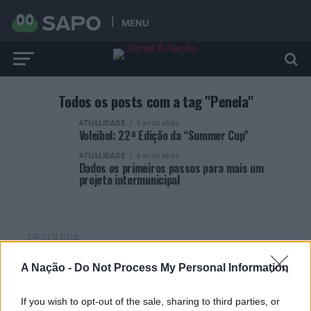
MENU
Todos os posts com a tag "Penela"
ATUALIDADE
3 anos atrás
Voleibol: 22ª Edição da “Summer Cup”
ATUALIDADE
4 anos atrás
Dados os primeiros passos para mais um
projeto intermunicipal
A Nação -
Do Not Process My Personal Information
ARTIGOS RECENTES
If you wish to opt-out of the sale, sharing to third parties, or
Cultura digital pode “comprometer” a criatividade antes