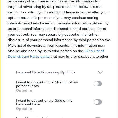
processing of your personal or sensitive information for
Castelo Branco: “Bienal Internacional de Artes e Ofícios”
targeted advertising by us, please use the below opt-out
promete afirmar artesanato, património e inovação como
section to confirm your selection. Please note that after your
“motores de desenvolvimento económico e cultural” do
opt-out request is processed you may continue seeing
município português
interest-based ads based on personal information utilized by
us or personal information disclosed to third parties prior to
your opt-out. You may separately opt-out of the further
Covilhã: Especialista aponta investimento estrangeiro e
disclosure of your personal information by third parties on the
valorização imobiliária como motores do crescimento da
IAB’s list of downstream participants. This information may
Beira Interior
also be disclosed by us to third parties on the
IAB’s List of
Downstream Participants
that may further disclose it to other
Rio de Janeiro: Governo do Estado propõe parceria com a
third parties.
FUNCEX para “reforçar inteligência sobre comércio
exterior”
Personal Data Processing Opt Outs
I want to opt-out of the Sharing of my
Esposende acolhe festival de kitesurf
personal data.
Opted In
Cinco projetos de Cascais finalistas em iniciativa europeia
I want to opt-out of the Sale of my
Personal Data.
Opted In
COMENTÁRIOS RECENTES