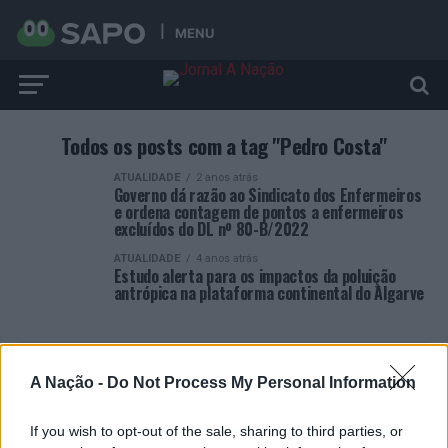
MENU
Todos os posts com a tag "Pedro Costa"
ATUALIDADE
2 anos atrás
Governo dá razão ao Sindicato dos Enfermeiros
e ordena contagem de pontos a enfermeiros
excluídos do DL nº 80-B/2022
ATUALIDADE
4 anos atrás
Estudo alerta para os impactos da poluição
antrópica na plataforma continental do Algarve
A Nação -
Do Not Process My Personal Information
If you wish to opt-out of the sale, sharing to third parties, or
ARTIGOS RECENTES