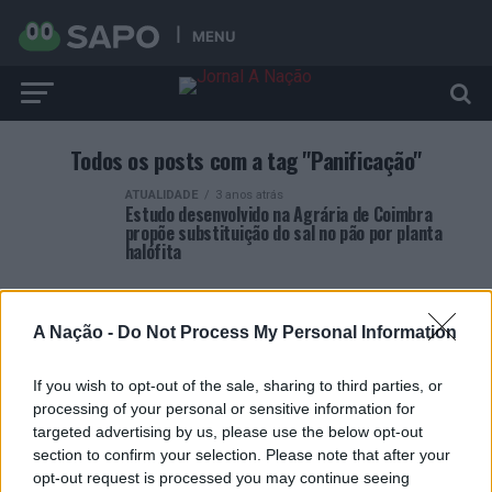
MENU
Todos os posts com a tag "Panificação"
ATUALIDADE
3 anos atrás
Estudo desenvolvido na Agrária de Coimbra
propõe substituição do sal no pão por planta
halófita
A Nação -
Do Not Process My Personal Information
If you wish to opt-out of the sale, sharing to third parties, or
ARTIGOS RECENTES
processing of your personal or sensitive information for
targeted advertising by us, please use the below opt-out
Covilhã: Especialista aponta investimento estrangeiro e
section to confirm your selection. Please note that after your
valorização imobiliária como motores do crescimento da
opt-out request is processed you may continue seeing
Beira Interior