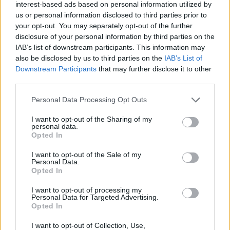
interest-based ads based on personal information utilized by
us or personal information disclosed to third parties prior to
your opt-out. You may separately opt-out of the further
Rio de Janeiro: Governo do Estado propõe parceria com a
FUNCEX para “reforçar inteligência sobre comércio
disclosure of your personal information by third parties on the
exterior”
IAB’s list of downstream participants. This information may
also be disclosed by us to third parties on the
IAB’s List of
Downstream Participants
that may further disclose it to other
Esposende acolhe festival de kitesurf
third parties.
Cinco projetos de Cascais finalistas em iniciativa europeia
Personal Data Processing Opt Outs
I want to opt-out of the Sharing of my
EMEC celebra a conclusão de mais um Curso de
personal data.
Opted In
Educação e Formação de Adultos na Escola de Tecnologia
e Gestão de Barcelos
I want to opt-out of the Sale of my
Personal Data.
Opted In
COMENTÁRIOS RECENTES
I want to opt-out of processing my
Personal Data for Targeted Advertising.
Opted In
ÚLTIMAS
DESTAQUE
VIDEOS
I want to opt-out of Collection, Use,