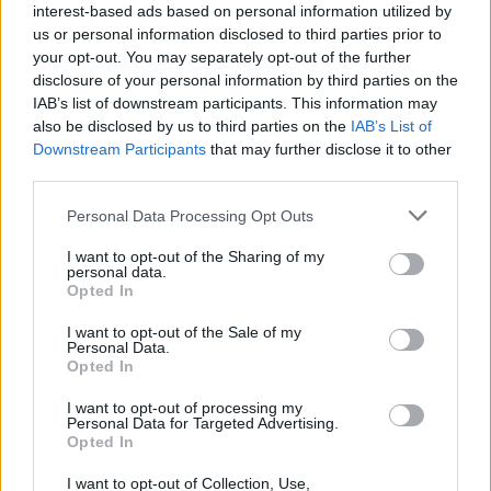
Beira Interior
interest-based ads based on personal information utilized by
us or personal information disclosed to third parties prior to
your opt-out. You may separately opt-out of the further
Rio de Janeiro: Governo do Estado propõe parceria com a
disclosure of your personal information by third parties on the
FUNCEX para “reforçar inteligência sobre comércio
IAB’s list of downstream participants. This information may
exterior”
also be disclosed by us to third parties on the
IAB’s List of
Downstream Participants
that may further disclose it to other
Esposende acolhe festival de kitesurf
third parties.
Personal Data Processing Opt Outs
Cinco projetos de Cascais finalistas em iniciativa europeia
I want to opt-out of the Sharing of my
EMEC celebra a conclusão de mais um Curso de
personal data.
Opted In
Educação e Formação de Adultos na Escola de Tecnologia
e Gestão de Barcelos
I want to opt-out of the Sale of my
Personal Data.
Opted In
COMENTÁRIOS RECENTES
I want to opt-out of processing my
Personal Data for Targeted Advertising.
Opted In
ÚLTIMAS
DESTAQUE
VIDEOS
I want to opt-out of Collection, Use,