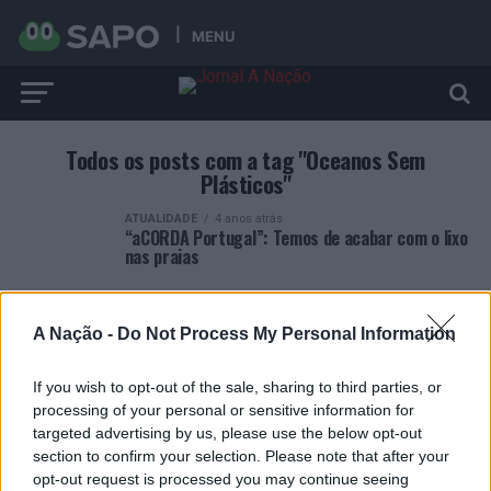
MENU
Todos os posts com a tag "Oceanos Sem
Plásticos"
ATUALIDADE
4 anos atrás
“aCORDA Portugal”: Temos de acabar com o lixo
nas praias
A Nação -
Do Not Process My Personal Information
If you wish to opt-out of the sale, sharing to third parties, or
ARTIGOS RECENTES
processing of your personal or sensitive information for
targeted advertising by us, please use the below opt-out
Covilhã: Especialista aponta investimento estrangeiro e
section to confirm your selection. Please note that after your
valorização imobiliária como motores do crescimento da
opt-out request is processed you may continue seeing