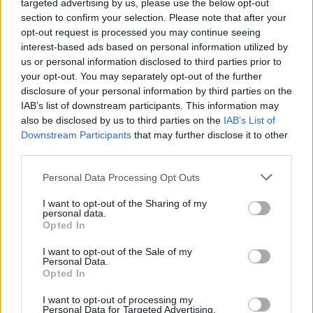
targeted advertising by us, please use the below opt-out
“Millennium Estoril Open 2026” regressou ao circuito ATP
section to confirm your selection. Please note that after your
com vitória do francês Luca Van Assche
opt-out request is processed you may continue seeing
interest-based ads based on personal information utilized by
Castelo Branco: “Bienal Internacional de Artes e Ofícios”
us or personal information disclosed to third parties prior to
promete afirmar artesanato, património e inovação como
your opt-out. You may separately opt-out of the further
“motores de desenvolvimento económico e cultural” do
disclosure of your personal information by third parties on the
município português
IAB’s list of downstream participants. This information may
also be disclosed by us to third parties on the
IAB’s List of
Downstream Participants
that may further disclose it to other
Covilhã: Especialista aponta investimento estrangeiro e
third parties.
valorização imobiliária como motores do crescimento da
Beira Interior
Personal Data Processing Opt Outs
Rio de Janeiro: Governo do Estado propõe parceria com a
I want to opt-out of the Sharing of my
personal data.
FUNCEX para “reforçar inteligência sobre comércio
Opted In
exterior”
I want to opt-out of the Sale of my
Personal Data.
COMENTÁRIOS RECENTES
Opted In
I want to opt-out of processing my
Personal Data for Targeted Advertising.