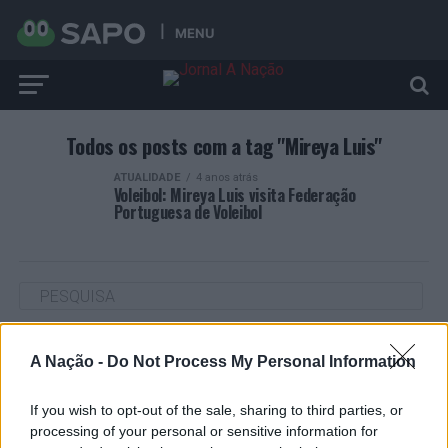
MENU
Todos os posts com a tag "Mireya Luis"
ATUALIDADE
4 anos atrás
Voleibol: Mireya Luis visita Federação
Portuguesa de Voleibol
ARTIGOS RECENTES
A Nação -
Do Not Process My Personal Information
Cultura digital pode “comprometer” a criatividade antes
de “provocar” mudanças genéticas, diz neurocientista
If you wish to opt-out of the sale, sharing to third parties, or
processing of your personal or sensitive information for