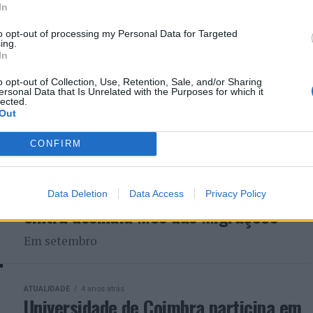
In
Barcelos adere ao Programa ROMED
to opt-out of processing my Personal Data for Targeted
ing.
In
ATUALIDADE
4 anos atrás
Barcelos ganha Centro Local de Apoio
o opt-out of Collection, Use, Retention, Sale, and/or Sharing
ersonal Data that Is Unrelated with the Purposes for which it
à Integração de Migrantes
lected.
Out
Inaugurado ontem pelo Presidente da Câmara e
CONFIRM
pela Secretária de Estado da Igualdade e Migrações
Data Deletion
Data Access
Privacy Policy
ATUALIDADE
4 anos atrás
Sintra assinala Mês das Migrações
Em setembro
ATUALIDADE
4 anos atrás
Universidade de Coimbra participa em