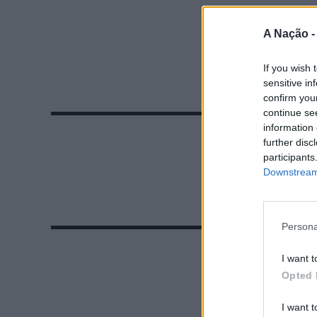
A Nação 
If you wish 
sensitive in
confirm you
continue se
information 
further disc
participants
Downstream 
Persona
I want t
Opted 
I want t