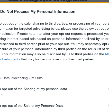
A Comunidade Intermunicipal do Alto Minho (CIM
-
Do Not Process My Personal Information
Alto Minho) organiza, no próximo dia 18 de
dezembro, o seminário “Igualdade e
to opt-out of the sale, sharing to third parties, or processing of your per
Interculturalidade: Alto Minho, um território
formation for targeted advertising by us, please use the below opt-out s
acolhedor”,...
r selection. Please note that after your opt-out request is processed y
eing interest-based ads based on personal information utilized by us or
disclosed to third parties prior to your opt-out. You may separately opt-
ATUALIDADE
3 anos atrás
losure of your personal information by third parties on the IAB’s list of
Barcelos promove programa de
. This information may also be disclosed by us to third parties on the
IA
integração de imigrantes
Participants
that may further disclose it to other third parties.
Projeto FAMI 103 – SEM FRONTEIRAS
l Data Processing Opt Outs
ATUALIDADE
3 anos atrás
o opt-out of the Sharing of my personal data.
Município de Barcelos e Alto
In
Comissariado para as Migrações
assinam Carta de Compromisso
o opt-out of the Sale of my Personal Data.