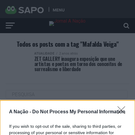
MENU
Todos os posts com a tag "Mafalda Veiga"
ATUALIDADE
2 anos atrás
ZET GALLERY inaugura exposição que une
artistas e poetas em torno dos conceitos de
surrealismo e liberdade
ARTIGOS RECENTES
A Nação -
Do Not Process My Personal Information
Cultura digital pode “comprometer” a criatividade antes
If you wish to opt-out of the sale, sharing to third parties, or
de “provocar” mudanças genéticas, diz neurocientista
processing of your personal or sensitive information for