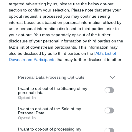
targeted advertising by us, please use the below opt-out
“Millennium Estoril Open 2026” regressou ao circuito ATP
section to confirm your selection. Please note that after your
com vitória do francês Luca Van Assche
opt-out request is processed you may continue seeing
interest-based ads based on personal information utilized by
us or personal information disclosed to third parties prior to
Castelo Branco: “Bienal Internacional de Artes e Ofícios”
your opt-out. You may separately opt-out of the further
promete afirmar artesanato, património e inovação como
disclosure of your personal information by third parties on the
“motores de desenvolvimento económico e cultural” do
IAB’s list of downstream participants. This information may
município português
also be disclosed by us to third parties on the
IAB’s List of
Downstream Participants
that may further disclose it to other
Covilhã: Especialista aponta investimento estrangeiro e
third parties.
valorização imobiliária como motores do crescimento da
Beira Interior
Personal Data Processing Opt Outs
I want to opt-out of the Sharing of my
Rio de Janeiro: Governo do Estado propõe parceria com a
personal data.
FUNCEX para “reforçar inteligência sobre comércio
Opted In
exterior”
I want to opt-out of the Sale of my
Personal Data.
Opted In
COMENTÁRIOS RECENTES
I want to opt-out of processing my