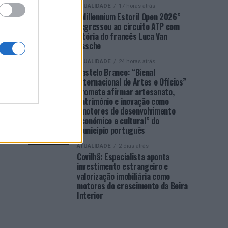
ATUALIDADE
17 horas atrás
“Millennium Estoril Open 2026”
regressou ao circuito ATP com
vitória do francês Luca Van
Assche
ATUALIDADE
24 horas atrás
Castelo Branco: “Bienal
Internacional de Artes e Ofícios”
promete afirmar artesanato,
património e inovação como
“motores de desenvolvimento
económico e cultural” do
município português
ATUALIDADE
2 dias atrás
Covilhã: Especialista aponta
investimento estrangeiro e
valorização imobiliária como
motores do crescimento da Beira
Interior