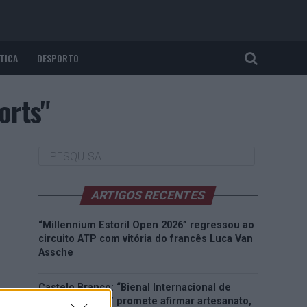
TICA
DESPORTO
orts"
ARTIGOS RECENTES
“Millennium Estoril Open 2026” regressou ao
circuito ATP com vitória do francês Luca Van
Assche
Castelo Branco: “Bienal Internacional de
Artes e Ofícios” promete afirmar artesanato,