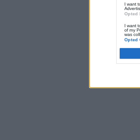
I want 
Advertis
Opted 
I want t
of my P
was col
Opted 