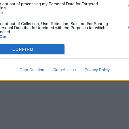
to opt-out of processing my Personal Data for Targeted
ing.
In
o opt-out of Collection, Use, Retention, Sale, and/or Sharing
ersonal Data that Is Unrelated with the Purposes for which it
lected.
Out
CONFIRM
Data Deletion
Data Access
Privacy Policy