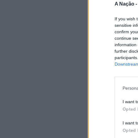
A Nação 
If you wish 
sensitive in
confirm you
continue se
information 
further disc
participants
Downstream 
Persona
I want t
Opted 
I want t
Opted 