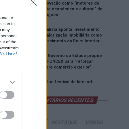
património e inovação como “motores de
desenvolvimento económico e cultural” do
município português
sonal or
ection to
Covilhã: Especialista aponta investimento
ou may
estrangeiro e valorização imobiliária como
 personal
motores do crescimento da Beira Interior
out of the
 downstream
B’s List of
Rio de Janeiro: Governo do Estado propõe
parceria com a FUNCEX para “reforçar
inteligência sobre comércio exterior”
Esposende acolhe festival de kitesurf
COMENTÁRIOS RECENTES
ÚLTIMAS
DESTAQUE
VIDEOS