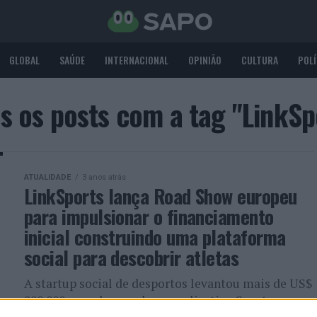
GLOBAL
SAÚDE
INTERNACIONAL
OPINIÃO
CULTURA
POLÍ
s os posts com a tag "LinkSp
ATUALIDADE
3 anos atrás
LinkSports lança Road Show europeu
para impulsionar o financiamento
inicial construindo uma plataforma
social para descobrir atletas
A startup social de desportos levantou mais de US$
800.000 para desenvolver o aplicativo Sportsverse