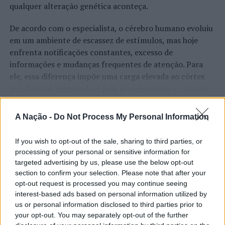
qualquer alteração genética aconteça.
Imagem: LSIC.
De acordo com o especialista, o cérebro humano evoluiu
em um ambiente de escassez de estímulos, mas hoje
TÓPICOS RELACIONADOS:
BNI EUROPA
enfrenta notificações constantes, excesso de
CONTEÚDO PUBLICITÁRIO
DESTAQUE
LINKSPORTS
PORTUGAL
ROADSHOW
informações e mudanças frequentes de atenção. Para
ele, essa diferença impõe uma carga elevada ao córtex
PRÓXIMO
Barcelos: Fim de semana com três ações dedicadas ao
pré-frontal, responsável pelo planejamento e controle
convívio familiar
executivo.
A Nação -
Do Not Process My Personal Information
NÃO PERCA
O pesquisador afirma que plataformas digitais também
CONTINUAR A LER
Candidaturas para 5ª edição dos Prémios Caixa Social
estimulam continuamente o sistema de recompensa do
abrem a 15 de maio
If you wish to opt-out of the sale, sharing to third parties, or
cérebro, favorecendo a fadiga mental, a dificuldade de
processing of your personal or sensitive information for
manter a atenção e a procrastinação. Na sua visão,
targeted advertising by us, please use the below opt-out
ATUALIDADE
tarefas inacabadas permanecem ativas na memória e
section to confirm your selection. Please note that after your
“Millennium Estoril Open 2026”
aumentam a sensação de sobrecarga, enquanto o stress
opt-out request is processed you may continue seeing
prolongado pode elevar os níveis de cortisol e
interest-based ads based on personal information utilized by
regressou ao circuito ATP com
us or personal information disclosed to third parties prior to
prejudicar o desempenho cognitivo.
vitória do francês Luca Van Assche
your opt-out. You may separately opt-out of the further