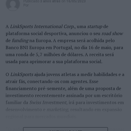
Publicado
3 anos atrás
on
16/05/2023
Por
A
LinkSports International Corp
., uma
startup
de
plataforma social desportiva, anunciou o seu
road show
de
funding
na Europa. A empresa será acolhida pelo
Banco BNI Europa em Portugal, no dia 16 de maio, para
uma ronda de 5,7 milhões de dólares. A receita será
usada para aprimorar a sua plataforma social.
O
LinkSports
ajuda jovens atletas a medir habilidades e a
atrair fãs, conectando-os com agentes. Esse
financiamento pré-semente, além de uma proposta de
investimento recentemente assinada por um escritório
familiar da
Swiss Investment
, irá para investimentos em
desenvolvimento e
marketing
, resultando em expansão
regional para mercados mundiais.
“O aplicativo
Sportsverse
é uma ponte entre os amantes