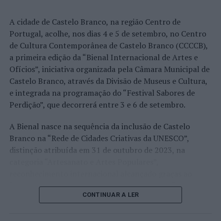
A edição de 2026 ficou igualmente marcada pela maior
A cidade de Castelo Branco, na região Centro de
representação portuguesa de sempre num torneio ATP
Portugal, acolhe, nos dias 4 e 5 de setembro, no Centro
realizado em território nacional. Nuno Borges, Jaime
de Cultura Contemporânea de Castelo Branco (CCCCB),
Faria, Henrique Rocha, Frederico Ferreira Silva, Tiago
a primeira edição da “Bienal Internacional de Artes e
Pereira e Tiago Torres integraram o quadro principal,
Ofícios”, iniciativa organizada pela Câmara Municipal de
beneficiando, de igual modo, da reorganização dos wild
Castelo Branco, através da Divisão de Museus e Cultura,
cards após as entradas diretas de alguns jogadores.
e integrada na programação do “Festival Sabores de
Perdição”, que decorrerá entre 3 e 6 de setembro.
Entre os portugueses, Tiago Torres e Jaime Faria
protagonizaram as melhores campanhas da edição,
A Bienal nasce na sequência da inclusão de Castelo
ambos alcançando os quartos de final. Torres assinou
Branco na “Rede de Cidades Criativas da UNESCO”,
um dos resultados mais marcantes do torneio ao
distinção atribuída em 31 de outubro de 2023, na
eliminar o chileno Alejandro Tabilo, terceiro cabeça de
categoria “Artesanato e Artes Populares”,
série e um dos principais favoritos à conquista do título,
reconhecimento internacional alcançado graças ao
antes de ser afastado pelo francês Hugo Gaston nos
“valor patrimonial, artístico e identitário” do “Bordado
quartos de final.
CONTINUAR A LER
de Castelo Branco”, uma das manifestações mais
emblemáticas da cultura portuguesa e elemento central
Já Jaime Faria venceu o peruano Gonzalo Bueno e o