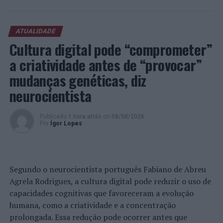
encontrar joias escondidas pelo mundo.”
Sobre LinkSports
ATUALIDADE
Cultura digital pode “comprometer”
A
LinkSports
é uma plataforma de patrocínio que
a criatividade antes de “provocar”
classifica aspirantes a jogadores e conecta fãs, olheiros e
mudanças genéticas, diz
jogadores. Família, amigos e treinadores financiam seus
jogadores favoritos. A missão do
neurocientista
LinkSports
é criar um
patrocínio financeiro
peer-to-peer
entre fãs e
aspirantes a profissionais.
Publicado
1 hora atrás
on
08/08/2026
Por
Ígor Lopes
Sobre o BNI Europa
O BNI Europa é um Banco com sede em Portugal, focado
Segundo o neurocientista português Fabiano de Abreu
na geração de valor para particulares e empresas. O
Agrela Rodrigues, a cultura digital pode reduzir o uso de
departamento de Corporativo & Institucional trabalha
capacidades cognitivas que favoreceram a evolução
em 2 vertentes: apoiar empresas consolidadas na sua
humana, como a criatividade e a concentração
internacionalização e promover o ecossistema local de
prolongada. Essa redução pode ocorrer antes que
startups
.