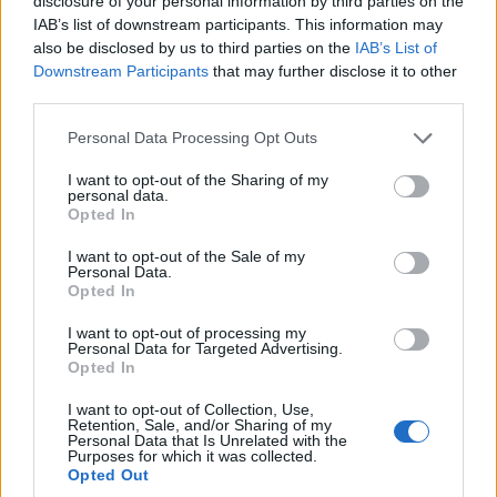
disclosure of your personal information by third parties on the
Fabiano de Abreu Agrela Rodrigues ressalta que não há
IAB’s list of downstream participants. This information may
Publicado
1 dia atrás
on
07/08/2026
evidências de que o ambiente digital provoque mudanças
Por
Ígor Lopes
also be disclosed by us to third parties on the
IAB’s List of
genéticas na espécie humana. A adaptação observada,
Downstream Participants
that may further disclose it to other
afirma, ocorre por meio da neuroplasticidade, processo
third parties.
pelo qual os circuitos neurais se reorganizam em
Personal Data Processing Opt Outs
resposta às experiências.
O “Millennium Estoril Open 2026” decorreu entre os
dias 18 e 26 de julho, no Clube de Ténis do Estoril, em
I want to opt-out of the Sharing of my
“O principal desafio é preservar a capacidade de reflexão
Cascais, a oeste de Lisboa, assinalando o regresso da
personal data.
Opted In
profunda em um contexto marcado pela abundância de
competição ao circuito “ATP Tour” na categoria “ATP
informações e pela rápida evolução tecnológica. O
250”, depois de, na edição anterior, ter integrado o
I want to opt-out of the Sale of my
potencial cognitivo humano permanece, mas o seu
Personal Data.
circuito “Challenger”. O francês Luca Van Assche
Opted In
desenvolvimento depende de como o cérebro é
conquistou o primeiro título ATP da carreira ao
exercitado no cotidiano”, finalizou Fabiano de Abreu
derrotar o belga Alexander Blockx na final, encerrando
I want to opt-out of processing my
Agrela Rodrigues.
Personal Data for Targeted Advertising.
uma edição marcada pela elevada competitividade, pela
Opted In
forte presença de tenistas portugueses e pela projeção
Ígor Lopes
internacional do evento.
I want to opt-out of Collection, Use,
Retention, Sale, and/or Sharing of my
Personal Data that Is Unrelated with the
Purposes for which it was collected.
O torneio arrancou com a fase de qualificação, nos dias
Opted Out
18 e 19 de julho, reunindo dezenas de atletas em busca