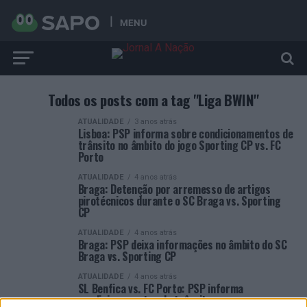
MENU
Todos os posts com a tag "Liga BWIN"
ATUALIDADE
3 anos atrás
Lisboa: PSP informa sobre condicionamentos de
trânsito no âmbito do jogo Sporting CP vs. FC
Porto
ATUALIDADE
4 anos atrás
Braga: Detenção por arremesso de artigos
pirotécnicos durante o SC Braga vs. Sporting
CP
ATUALIDADE
4 anos atrás
Braga: PSP deixa informações no âmbito do SC
Braga vs. Sporting CP
ATUALIDADE
4 anos atrás
SL Benfica vs. FC Porto: PSP informa
condicionamentos de trânsito