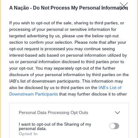
ATUALIDADE
4 anos atrás
A Nação -
Do Not Process My Personal Information
Vitória SC vs. FC Porto: PSP informa
condicionamentos rodoviários e recomendações
If you wish to opt-out of the sale, sharing to third parties, or
ATUALIDADE
4 anos atrás
processing of your personal or sensitive information for
Vitória SC vs. Sporting CP: PSP informa
restrições e deixa recomendações
targeted advertising by us, please use the below opt-out
section to confirm your selection. Please note that after your
ATUALIDADE
5 anos atrás
opt-out request is processed you may continue seeing
Vitória de Guimarães vs. SC Braga: PSP
apresenta restrições e condicionamentos
interest-based ads based on personal information utilized by
us or personal information disclosed to third parties prior to
your opt-out. You may separately opt-out of the further
disclosure of your personal information by third parties on the
IAB’s list of downstream participants. This information may
also be disclosed by us to third parties on the
IAB’s List of
Downstream Participants
that may further disclose it to other
ARTIGOS RECENTES
third parties.
Esposende acolhe festival de kitesurf
Personal Data Processing Opt Outs
I want to opt-out of the Sharing of my
Cinco projetos de Cascais finalistas em iniciativa europeia
personal data.
Opted In