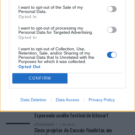
EMEC celebra a conclusão de mais um Curso de
I want to opt-out of the Sale of my
Educação e Formação de Adultos na Escola de Tecnologia
Personal Data.
e Gestão de Barcelos
Opted In
I want to opt-out of processing my
Atelier Nuno Valentim vence concurso público de ideias
Personal Data for Targeted Advertising.
Opted In
para reabilitar o bairro mais antigo do Porto
I want to opt-out of Collection, Use,
Retention, Sale, and/or Sharing of my
Ponta Delgada: José Andrade apresenta livro sobre as
Personal Data that Is Unrelated with the
comunidades açorianas da América do Norte
Purposes for which it was collected.
Opted Out
COMENTÁRIOS RECENTES
CONFIRM
ÚLTIMAS
DESTAQUE
VIDEOS
Data Deletion
Data Access
Privacy Policy
ATUALIDADE
1 dia atrás
Esposende acolhe festival de kitesurf
ATUALIDADE
1 dia atrás
Cinco projetos de Cascais finalistas em