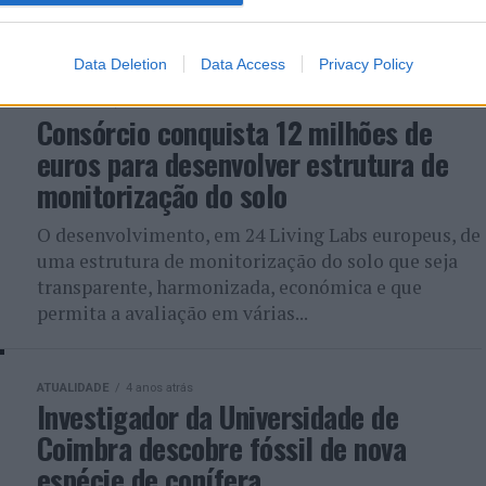
(DEC) da Faculdade de Ciências e Tecnologia da
Universidade de Coimbra (FCTUC) foi...
Data Deletion
Data Access
Privacy Policy
ATUALIDADE
4 anos atrás
Consórcio conquista 12 milhões de
euros para desenvolver estrutura de
monitorização do solo
O desenvolvimento, em 24 Living Labs europeus, de
uma estrutura de monitorização do solo que seja
transparente, harmonizada, económica e que
permita a avaliação em várias...
ATUALIDADE
4 anos atrás
Investigador da Universidade de
Coimbra descobre fóssil de nova
espécie de conífera