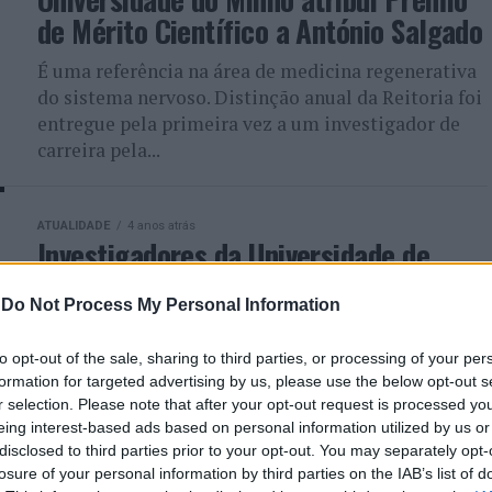
de Mérito Científico a António Salgado
É uma referência na área de medicina regenerativa
do sistema nervoso. Distinção anual da Reitoria foi
entregue pela primeira vez a um investigador de
carreira pela...
ATUALIDADE
4 anos atrás
Investigadores da Universidade de
Coimbra desenvolvem estratégia para
-
Do Not Process My Personal Information
melhorar avaliação do risco
cardiovascular
to opt-out of the sale, sharing to third parties, or processing of your per
formation for targeted advertising by us, please use the below opt-out s
Uma equipa de investigadores do Centro de
r selection. Please note that after your opt-out request is processed y
Informática e Sistemas da Universidade de
eing interest-based ads based on personal information utilized by us or
Coimbra (CISUC) da Faculdade de Ciências e
disclosed to third parties prior to your opt-out. You may separately opt-
Tecnologia da Universidade de Coimbra (FCTUC)...
losure of your personal information by third parties on the IAB’s list of