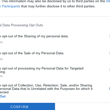
. This information may also be disclosed by us to third parties on the
IA
Participants
that may further disclose it to other third parties.
ATUALIDADE
4 anos atrás
Investigadora do Politécnico de
Coimbra recebe prémio da FERTIBERIA
l Data Processing Opt Outs
Verónica Oliveira, investigadora do Instituto de
o opt-out of the Sharing of my personal data.
Investigação Aplicada (i2A) e do Centro de Estudos
In
em Recursos Naturais, Ambiente e Sociedade
(CERNAS) – Escola Superior Agrária de...
o opt-out of the Sale of my Personal Data.
In
to opt-out of processing my Personal Data for Targeted
ATUALIDADE
4 anos atrás
ing.
Equipa de investigadores da
In
Universidade de Coimbra vence desafio
o opt-out of Collection, Use, Retention, Sale, and/or Sharing
NextLap Accelerator 2022
ersonal Data that Is Unrelated with the Purposes for which it
lected.
Out
Uma equipa de investigadores dos departamentos
de Engenharia Química (DEQ) e Engenharia Civil
CONFIRM