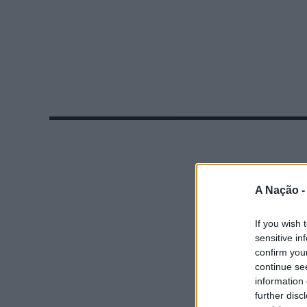
A Nação 
If you wish 
sensitive in
confirm you
continue se
information 
further disc