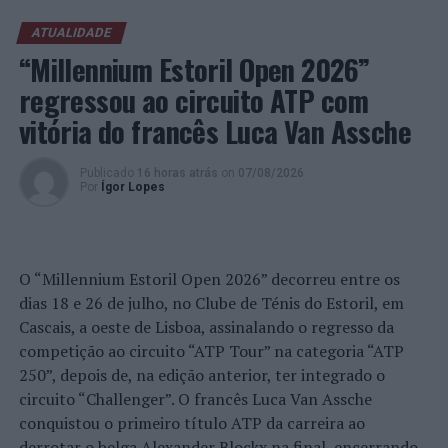
Jorge tem-se focado no aparecimento e progressão da
miopia e na visão no desporto.
ATUALIDADE
“Millennium Estoril Open 2026”
Foto: UM.
regressou ao circuito ATP com
vitória do francês Luca Van Assche
TÓPICOS RELACIONADOS:
DESTAQUE
ENSINO SUPERIOR
GUIA
INVESTIGAÇÃO
UNIVERSIDADE DO MINHO
Publicado
16 horas atrás
on
07/08/2026
PRÓXIMO
Por
Ígor Lopes
Concerto Comemorativo do 136º Aniversário do
Comando Distrital de Aveiro da PSP
NÃO PERCA
Voleibol: Os portugueses pelo mundo
O “Millennium Estoril Open 2026” decorreu entre os
dias 18 e 26 de julho, no Clube de Ténis do Estoril, em
Cascais, a oeste de Lisboa, assinalando o regresso da
competição ao circuito “ATP Tour” na categoria “ATP
250”, depois de, na edição anterior, ter integrado o
circuito “Challenger”. O francês Luca Van Assche
conquistou o primeiro título ATP da carreira ao
derrotar o belga Alexander Blockx na final, encerrando