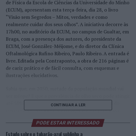
de Física da Escola de Ciências da Universidade do Minho
(ECUM), apresentam esta terça-feira, dia 28, o livro
“Visão sem Segredos – Mitos, verdades e como
realmente cuidar dos seus olhos”. A iniciativa decorre às
17h00, no auditório da ECUM, no campus de Gualtar, em
Braga, com a presença dos autores, do presidente da
ECUM, José González-Méijome, e do diretor da Clínica
Oftalmológica Rufino Ribeiro, Paulo Ribeiro. A entrada é
livre. Editada pela Contraponto, a obra de 216 páginas é
de cariz prático e de fácil consulta, com esquemas e
ilustrações elucidativos.
Sabia que, em 2050, metade da população mundial vai
ser míope? E que a prevalência de olho seco pode atingir
até 50% da população? Ou que a síndrome visual do
CONTINUAR A LER
computador ou fadiga ocular digital é um problema
emergente de saúde pública? Ou ainda que usar óculos
PODE ESTAR INTERESSADO
sem filtro ultravioleta pode ser pior do que encarar o sol
sem eles? Neste livro, os professores Madalena Lira e
Estudo sobre o tubarão-azul sublinha a