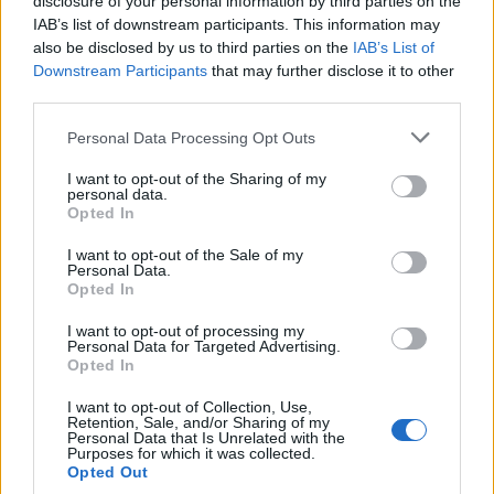
económico e cultural” do município
disclosure of your personal information by third parties on the
série, pelo italiano Luciano Darderi, pelo chileno
IAB’s list of downstream participants. This information may
português
also be disclosed by us to third parties on the
IAB’s List of
Alejandro Tabilo e pelo belga Alexander Blockx.
Downstream Participants
that may further disclose it to other
Um dos momentos mais aguardados da semana foi
third parties.
Publicado
23 horas atrás
on
07/08/2026
também o regresso do suíço Stan Wawrinka ao Estoril,
Por
Ígor Lopes
integrado na digressão de despedida do antigo vencedor
Personal Data Processing Opt Outs
de três torneios do Grand Slam.
I want to opt-out of the Sharing of my
personal data.
A edição de 2026 ficou igualmente marcada pela maior
A cidade de Castelo Branco, na região Centro de
Opted In
representação portuguesa de sempre num torneio ATP
Portugal, acolhe, nos dias 4 e 5 de setembro, no Centro
I want to opt-out of the Sale of my
realizado em território nacional. Nuno Borges, Jaime
de Cultura Contemporânea de Castelo Branco (CCCCB),
Personal Data.
Faria, Henrique Rocha, Frederico Ferreira Silva, Tiago
a primeira edição da “Bienal Internacional de Artes e
Opted In
Pereira e Tiago Torres integraram o quadro principal,
Ofícios”, iniciativa organizada pela Câmara Municipal de
I want to opt-out of processing my
beneficiando, de igual modo, da reorganização dos wild
Castelo Branco, através da Divisão de Museus e Cultura,
Personal Data for Targeted Advertising.
cards após as entradas diretas de alguns jogadores.
Opted In
e integrada na programação do “Festival Sabores de
Perdição”, que decorrerá entre 3 e 6 de setembro.
I want to opt-out of Collection, Use,
Entre os portugueses, Tiago Torres e Jaime Faria
Retention, Sale, and/or Sharing of my
protagonizaram as melhores campanhas da edição,
Personal Data that Is Unrelated with the
A Bienal nasce na sequência da inclusão de Castelo
Purposes for which it was collected.
ambos alcançando os quartos de final. Torres assinou
Branco na “Rede de Cidades Criativas da UNESCO”,
Opted Out
um dos resultados mais marcantes do torneio ao