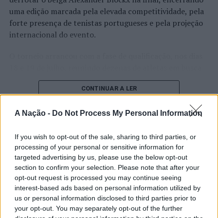
uma edição marcada pela elevada competitividade, pela
forte presença de tenistas portugueses e pela projeção
internacional do evento.
O torneio arrancou com a fase de qualificação, nos dias
18 e 19 de julho, reunindo dezenas de atletas em busca
de um lugar no quadro principal. A cerimónia de
CONTINUAR A LER
abertura contou com a presença do presidente da
Câmara Municipal de Cascais, Nuno Piteira Lopes,
acompanhado pelo executivo municipal, assinalando o
A Nação -
Do Not Process My Personal Information
início de uma competição que voltou a colocar o
ATUALIDADE
concelho no centro do calendário internacional do
If you wish to opt-out of the sale, sharing to third parties, or
Castelo Branco: “Bienal
processing of your personal or sensitive information for
ténis.
targeted advertising by us, please use the below opt-out
Internacional de Artes e Ofícios”
section to confirm your selection. Please note that after your
Apesar das desistências de última hora de jogadores
promete afirmar artesanato,
opt-out request is processed you may continue seeing
como Casper Ruud (Noruega), Alejandro Davidovich
interest-based ads based on personal information utilized by
património e inovação como
Fokina (Espanha) e Matteo Arnaldi (Itália), a prova
us or personal information disclosed to third parties prior to
“motores de desenvolvimento
apresentou um quadro competitivo de elevado nível,
your opt-out. You may separately opt-out of the further
liderado pelo russo Andrey Rublev, primeiro cabeça de