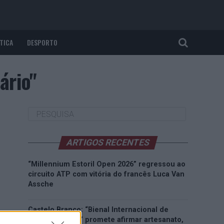
TICA
DESPORTO
ário"
ARTIGOS RECENTES
“Millennium Estoril Open 2026” regressou ao
circuito ATP com vitória do francês Luca Van
Assche
Castelo Branco: “Bienal Internacional de
Artes e Ofícios” promete afirmar artesanato,