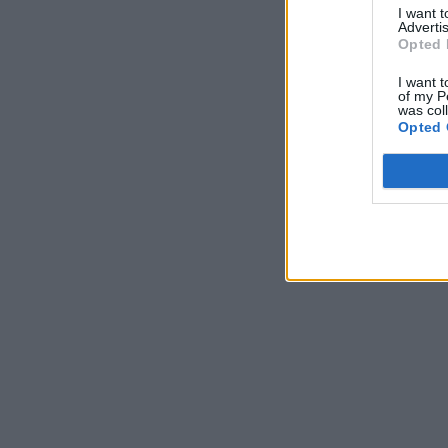
I want 
Advertis
Opted 
I want t
of my P
was col
Opted 