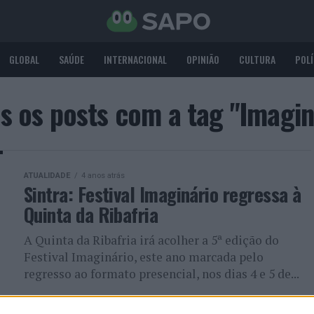
GLOBAL
SAÚDE
INTERNACIONAL
OPINIÃO
CULTURA
POLÍ
s os posts com a tag "Imagin
ATUALIDADE
4 anos atrás
Sintra: Festival Imaginário regressa à
Quinta da Ribafria
A Quinta da Ribafria irá acolher a 5ª edição do
Festival Imaginário, este ano marcada pelo
regresso ao formato presencial, nos dias 4 e 5 de...