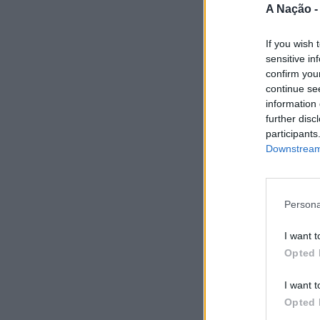
A Nação 
If you wish 
sensitive in
confirm you
continue se
information 
further disc
participants
Downstream 
Persona
I want t
Opted 
I want t
Opted 