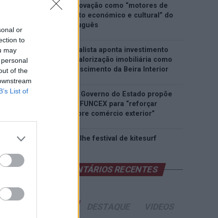
património e inovação como “motores de
desenvolvimento económico e cultural” do
município português
sonal or
ection to
Covilhã: Especialista aponta investimento
ou may
estrangeiro e valorização imobiliária como
 personal
motores do crescimento da Beira Interior
out of the
 downstream
B’s List of
Rio de Janeiro: Governo do Estado propõe
parceria com a FUNCEX para “reforçar
inteligência sobre comércio exterior”
Esposende acolhe festival de kitesurf
COMENTÁRIOS RECENTES
ÚLTIMAS
DESTAQUE
VIDEOS