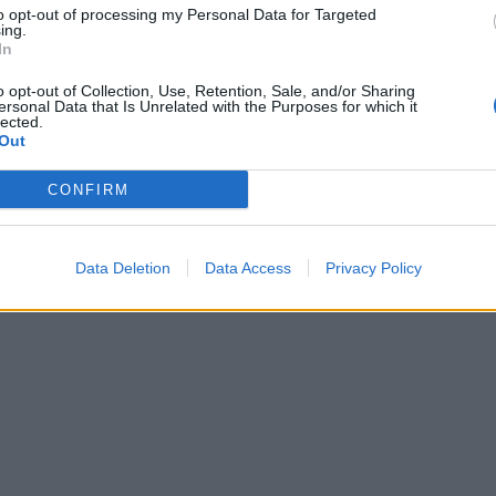
to opt-out of processing my Personal Data for Targeted
ing.
In
o opt-out of Collection, Use, Retention, Sale, and/or Sharing
ersonal Data that Is Unrelated with the Purposes for which it
lected.
Out
CONFIRM
Data Deletion
Data Access
Privacy Policy