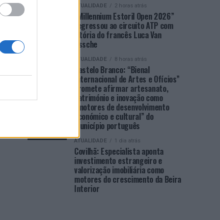
ATUALIDADE
2 horas atrás
“Millennium Estoril Open 2026”
regressou ao circuito ATP com
vitória do francês Luca Van
Assche
ATUALIDADE
8 horas atrás
Castelo Branco: “Bienal
Internacional de Artes e Ofícios”
promete afirmar artesanato,
património e inovação como
“motores de desenvolvimento
económico e cultural” do
município português
ATUALIDADE
1 dia atrás
Covilhã: Especialista aponta
investimento estrangeiro e
valorização imobiliária como
motores do crescimento da Beira
Interior