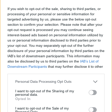
If you wish to opt-out of the sale, sharing to third parties, or
ARTIGOS RECENTES
processing of your personal or sensitive information for
targeted advertising by us, please use the below opt-out
Cultura digital pode “comprometer” a criatividade antes
section to confirm your selection. Please note that after your
de “provocar” mudanças genéticas, diz neurocientista
opt-out request is processed you may continue seeing
interest-based ads based on personal information utilized by
“Millennium Estoril Open 2026” regressou ao circuito ATP
us or personal information disclosed to third parties prior to
com vitória do francês Luca Van Assche
your opt-out. You may separately opt-out of the further
disclosure of your personal information by third parties on the
IAB’s list of downstream participants. This information may
Castelo Branco: “Bienal Internacional de Artes e Ofícios”
also be disclosed by us to third parties on the
IAB’s List of
promete afirmar artesanato, património e inovação como
Downstream Participants
that may further disclose it to other
“motores de desenvolvimento económico e cultural” do
third parties.
município português
Personal Data Processing Opt Outs
Covilhã: Especialista aponta investimento estrangeiro e
valorização imobiliária como motores do crescimento da
I want to opt-out of the Sharing of my
personal data.
Beira Interior
Opted In
Rio de Janeiro: Governo do Estado propõe parceria com a
I want to opt-out of the Sale of my
Personal Data.