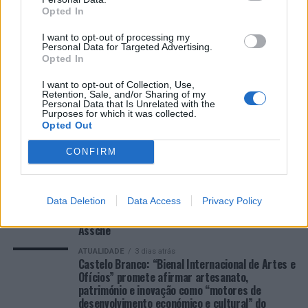
FUNCEX para “reforçar inteligência sobre comércio
Opted In
exterior”
I want to opt-out of processing my
Personal Data for Targeted Advertising.
Opted In
COMENTÁRIOS RECENTES
I want to opt-out of Collection, Use,
Retention, Sale, and/or Sharing of my
Personal Data that Is Unrelated with the
ÚLTIMAS
DESTAQUE
VIDEOS
Purposes for which it was collected.
Opted Out
ATUALIDADE
2 dias atrás
Cultura digital pode “comprometer” a
CONFIRM
criatividade antes de “provocar” mudanças
genéticas, diz neurocientista
ATUALIDADE
3 dias atrás
Data Deletion
Data Access
Privacy Policy
“Millennium Estoril Open 2026” regressou ao
circuito ATP com vitória do francês Luca Van
Assche
ATUALIDADE
3 dias atrás
Castelo Branco: “Bienal Internacional de Artes e
Ofícios” promete afirmar artesanato,
património e inovação como “motores de
desenvolvimento económico e cultural” do