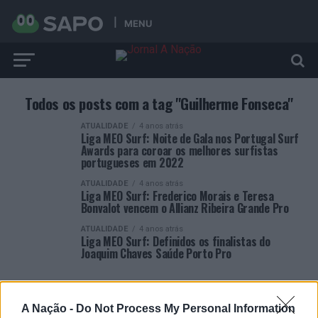
MENU
Todos os posts com a tag "Guilherme Fonseca"
ATUALIDADE
4 anos atrás
Liga MEO Surf: Noite de Gala nos Portugal Surf
Awards para coroar os melhores surfistas
portugueses em 2022
ATUALIDADE
4 anos atrás
Liga MEO Surf: Frederico Morais e Teresa
Bonvalot vencem o Allianz Ribeira Grande Pro
ATUALIDADE
4 anos atrás
Liga MEO Surf: Definidos os finalistas do
Joaquim Chaves Saúde Porto Pro
A Nação -
Do Not Process My Personal Information