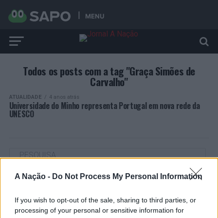
MENU
Todos os posts com a tag "Graça Simões de
Carvalho"
ATUALIDADE
4 anos atrás
Universidade do Minho representa Portugal em nova rede da
UNESCO
A Nação -
Do Not Process My Personal Information
ARTIGOS RECENTES
If you wish to opt-out of the sale, sharing to third parties, or
“Millennium Estoril Open 2026” regressou ao circuito ATP
com vitória do francês Luca Van Assche
processing of your personal or sensitive information for