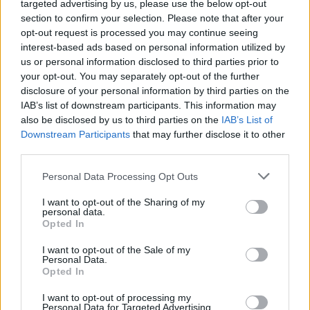
targeted advertising by us, please use the below opt-out
section to confirm your selection. Please note that after your
Castelo Branco: “Bienal Internacional de Artes e Ofícios”
opt-out request is processed you may continue seeing
promete afirmar artesanato, património e inovação como
interest-based ads based on personal information utilized by
“motores de desenvolvimento económico e cultural” do
us or personal information disclosed to third parties prior to
município português
your opt-out. You may separately opt-out of the further
disclosure of your personal information by third parties on the
Covilhã: Especialista aponta investimento estrangeiro e
IAB’s list of downstream participants. This information may
valorização imobiliária como motores do crescimento da
also be disclosed by us to third parties on the
IAB’s List of
Beira Interior
Downstream Participants
that may further disclose it to other
third parties.
Rio de Janeiro: Governo do Estado propõe parceria com a
Personal Data Processing Opt Outs
FUNCEX para “reforçar inteligência sobre comércio
exterior”
I want to opt-out of the Sharing of my
personal data.
Opted In
Esposende acolhe festival de kitesurf
I want to opt-out of the Sale of my
Personal Data.
COMENTÁRIOS RECENTES
Opted In
I want to opt-out of processing my
Personal Data for Targeted Advertising.