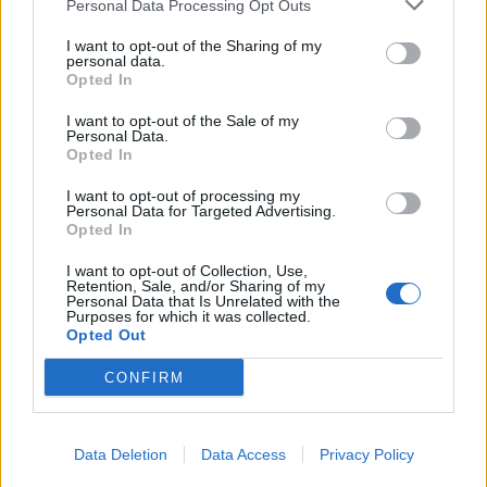
promete afirmar artesanato, património e inovação como
Personal Data Processing Opt Outs
“motores de desenvolvimento económico e cultural” do
I want to opt-out of the Sharing of my
município português
personal data.
Opted In
Covilhã: Especialista aponta investimento estrangeiro e
I want to opt-out of the Sale of my
valorização imobiliária como motores do crescimento da
Personal Data.
Beira Interior
Opted In
I want to opt-out of processing my
Rio de Janeiro: Governo do Estado propõe parceria com a
Personal Data for Targeted Advertising.
FUNCEX para “reforçar inteligência sobre comércio
Opted In
exterior”
I want to opt-out of Collection, Use,
Retention, Sale, and/or Sharing of my
Esposende acolhe festival de kitesurf
Personal Data that Is Unrelated with the
Purposes for which it was collected.
Opted Out
COMENTÁRIOS RECENTES
CONFIRM
ÚLTIMAS
DESTAQUE
VIDEOS
Data Deletion
Data Access
Privacy Policy
ATUALIDADE
14 horas atrás