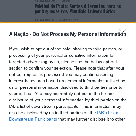
ATUALIDADE
4 anos atrás
Voleibol de Praia: Sortes diferentes para os
portugueses nos Mundiais Universitários
ATUALIDADE
4 anos atrás
Viana do Castelo candidata-se a receber
Campeonatos Nacionais Universitários em 2023
A Nação -
Do Not Process My Personal Information
ATUALIDADE
4 anos atrás
Viana do Castelo candidata a receber fases
If you wish to opt-out of the sale, sharing to third parties, or
finais dos Campeonatos Nacionais
Universitários em 2023
processing of your personal or sensitive information for
targeted advertising by us, please use the below opt-out
section to confirm your selection. Please note that after your
opt-out request is processed you may continue seeing
interest-based ads based on personal information utilized by
us or personal information disclosed to third parties prior to
your opt-out. You may separately opt-out of the further
ARTIGOS RECENTES
disclosure of your personal information by third parties on the
IAB’s list of downstream participants. This information may
“Millennium Estoril Open 2026” regressou ao circuito ATP
also be disclosed by us to third parties on the
IAB’s List of
com vitória do francês Luca Van Assche
Downstream Participants
that may further disclose it to other
third parties.
Castelo Branco: “Bienal Internacional de Artes e Ofícios”