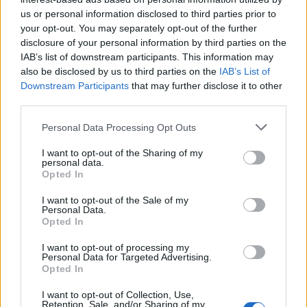
us or personal information disclosed to third parties prior to
Rio de Janeiro: Governo do Estado propõe parceria com a
your opt-out. You may separately opt-out of the further
FUNCEX para “reforçar inteligência sobre comércio
disclosure of your personal information by third parties on the
exterior”
IAB’s list of downstream participants. This information may
also be disclosed by us to third parties on the
IAB’s List of
Esposende acolhe festival de kitesurf
Downstream Participants
that may further disclose it to other
third parties.
Cinco projetos de Cascais finalistas em iniciativa europeia
Personal Data Processing Opt Outs
I want to opt-out of the Sharing of my
EMEC celebra a conclusão de mais um Curso de
personal data.
Educação e Formação de Adultos na Escola de Tecnologia
Opted In
e Gestão de Barcelos
I want to opt-out of the Sale of my
Personal Data.
Opted In
COMENTÁRIOS RECENTES
I want to opt-out of processing my
Personal Data for Targeted Advertising.
Opted In
ÚLTIMAS
DESTAQUE
VIDEOS
I want to opt-out of Collection, Use,
ATUALIDADE
16 horas atrás
Retention, Sale, and/or Sharing of my