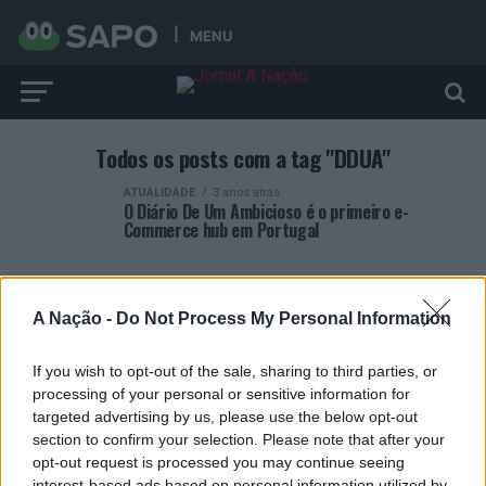
MENU
Todos os posts com a tag "DDUA"
ATUALIDADE
3 anos atrás
O Diário De Um Ambicioso é o primeiro e-
Commerce hub em Portugal
A Nação -
Do Not Process My Personal Information
If you wish to opt-out of the sale, sharing to third parties, or
ARTIGOS RECENTES
processing of your personal or sensitive information for
targeted advertising by us, please use the below opt-out
Covilhã: Especialista aponta investimento estrangeiro e
section to confirm your selection. Please note that after your
valorização imobiliária como motores do crescimento da
opt-out request is processed you may continue seeing
Beira Interior
interest-based ads based on personal information utilized by