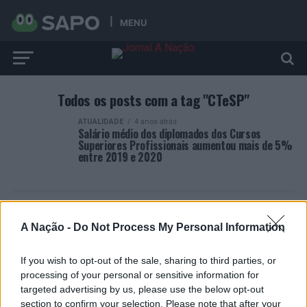
MENU
Todos os posts com a tag "CTeSP"
ATUALIDADE
4 anos atrás
Salário médio dos diplomados dos Cursos
Superiores Profissionais aumentou mais de 5%
entre 2019 e 2020
A Nação -
Do Not Process My Personal Information
ARTIGOS RECENTES
If you wish to opt-out of the sale, sharing to third parties, or
processing of your personal or sensitive information for
Presidente da República portuguesa assinala “Dia
targeted advertising by us, please use the below opt-out
Internacional da Juventude” na Covilhã
section to confirm your selection. Please note that after your