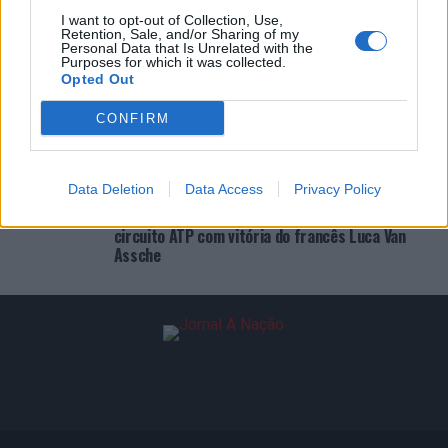
ÚLTIMAS
DESTAQUE
VIDEOS
I want to opt-out of Collection, Use,
Retention, Sale, and/or Sharing of my
ATUALIDADE
4 horas atrás
Personal Data that Is Unrelated with the
Presidente da República portuguesa assinala
Purposes for which it was collected.
“Dia Internacional da Juventude” na Covilhã
Opted Out
ATUALIDADE
2 dias atrás
CONFIRM
Cultura digital pode “comprometer” a
criatividade antes de “provocar” mudanças
genéticas, diz neurocientista
Data Deletion
Data Access
Privacy Policy
ATUALIDADE
3 dias atrás
“Millennium Estoril Open 2026” regressou ao
circuito ATP com vitória do francês Luca Van
Assche