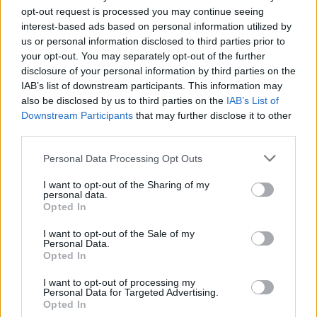
opt-out request is processed you may continue seeing
Cultura digital pode “comprometer” a criatividade antes
interest-based ads based on personal information utilized by
de “provocar” mudanças genéticas, diz neurocientista
us or personal information disclosed to third parties prior to
your opt-out. You may separately opt-out of the further
disclosure of your personal information by third parties on the
“Millennium Estoril Open 2026” regressou ao circuito ATP
com vitória do francês Luca Van Assche
IAB’s list of downstream participants. This information may
also be disclosed by us to third parties on the
IAB’s List of
Downstream Participants
that may further disclose it to other
Castelo Branco: “Bienal Internacional de Artes e Ofícios”
third parties.
promete afirmar artesanato, património e inovação como
“motores de desenvolvimento económico e cultural” do
Personal Data Processing Opt Outs
município português
I want to opt-out of the Sharing of my
personal data.
Covilhã: Especialista aponta investimento estrangeiro e
Opted In
valorização imobiliária como motores do crescimento da
Beira Interior
I want to opt-out of the Sale of my
Personal Data.
Opted In
COMENTÁRIOS RECENTES
I want to opt-out of processing my
Personal Data for Targeted Advertising.
Opted In