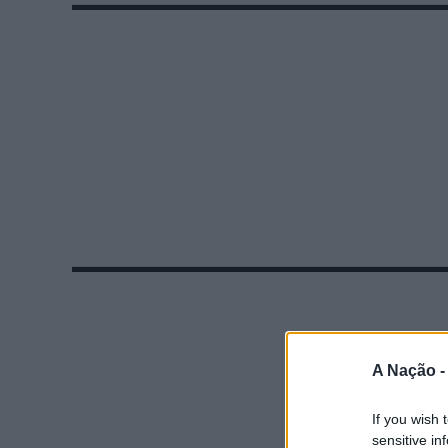
A Nação 
If you wish 
sensitive in