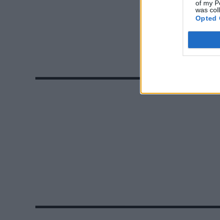
of my P
was col
Opted 