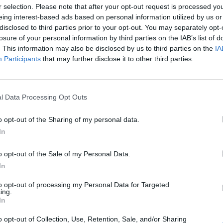
r selection. Please note that after your opt-out request is processed y
iniciativa “A Europa na minha região” na qual, a par
eing interest-based ads based on personal information utilized by us or
do Mercado...
disclosed to third parties prior to your opt-out. You may separately opt-
losure of your personal information by third parties on the IAB’s list of
. This information may also be disclosed by us to third parties on the
IA
Participants
that may further disclose it to other third parties.
ATUALIDADE
4 anos atrás
Conservas “Sabe a Mar”: Coloque na
mesa das festividades a tradição de
toda uma região
l Data Processing Opt Outs
Celebre as festividades com os sabores típicos
o opt-out of the Sharing of my personal data.
Lusitanos e com a história de toda uma região.
In
Adquira as conservas SABE A MAR, um projeto do
centro...
o opt-out of the Sale of my Personal Data.
In
to opt-out of processing my Personal Data for Targeted
ATUALIDADE
4 anos atrás
ing.
Aqua Portimão lança projeto “Sabe a
In
Mar” como homenagem à cultura da
o opt-out of Collection, Use, Retention, Sale, and/or Sharing