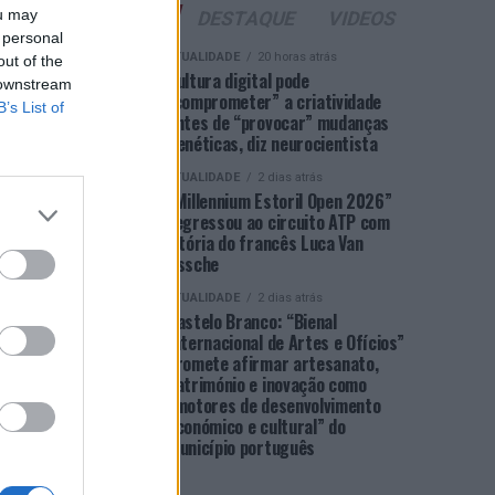
ou may
ÚLTIMAS
DESTAQUE
VIDEOS
 personal
ATUALIDADE
20 horas atrás
out of the
Cultura digital pode
 downstream
“comprometer” a criatividade
B’s List of
antes de “provocar” mudanças
genéticas, diz neurocientista
ATUALIDADE
2 dias atrás
“Millennium Estoril Open 2026”
regressou ao circuito ATP com
vitória do francês Luca Van
Assche
ATUALIDADE
2 dias atrás
Castelo Branco: “Bienal
Internacional de Artes e Ofícios”
promete afirmar artesanato,
património e inovação como
“motores de desenvolvimento
económico e cultural” do
município português