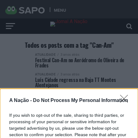
MENU
Todos os posts com a tag "Can-Am"
ATUALIDADE
3 anos atrás
Festival Can-Am no Aeródromo de Oliveira de
Frades
ATUALIDADE
3 anos atrás
Luís Cidade regressa na Baja TT Montes
Alentejanos
A Nação -
Do Not Process My Personal Information
If you wish to opt-out of the sale, sharing to third parties, or
processing of your personal or sensitive information for
ARTIGOS RECENTES
targeted advertising by us, please use the below opt-out
section to confirm your selection. Please note that after your