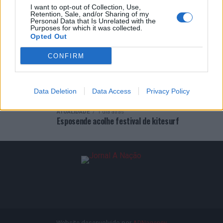
I want to opt-out of Collection, Use,
ÚLTIMAS
DESTAQUE
VIDEOS
Retention, Sale, and/or Sharing of my
Personal Data that Is Unrelated with the
ATUALIDADE
1 hora atrás
Purposes for which it was collected.
Covilhã: Especialista aponta investimento
Opted Out
estrangeiro e valorização imobiliária como
motores do crescimento da Beira Interior
CONFIRM
ATUALIDADE
1 hora atrás
Rio de Janeiro: Governo do Estado propõe
parceria com a FUNCEX para “reforçar
Data Deletion
Data Access
Privacy Policy
inteligência sobre comércio exterior”
ATUALIDADE
1 dia atrás
Esposende acolhe festival de kitesurf
Website desenvolvido por
ADNagency