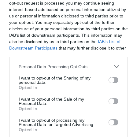
Covilhã: Especialista aponta investimento estrangeiro e
opt-out request is processed you may continue seeing
valorização imobiliária como motores do crescimento da
interest-based ads based on personal information utilized by
Beira Interior
us or personal information disclosed to third parties prior to
your opt-out. You may separately opt-out of the further
disclosure of your personal information by third parties on the
Rio de Janeiro: Governo do Estado propõe parceria com a
IAB’s list of downstream participants. This information may
FUNCEX para “reforçar inteligência sobre comércio
also be disclosed by us to third parties on the
IAB’s List of
exterior”
Downstream Participants
that may further disclose it to other
third parties.
Esposende acolhe festival de kitesurf
Personal Data Processing Opt Outs
Cinco projetos de Cascais finalistas em iniciativa europeia
I want to opt-out of the Sharing of my
personal data.
Opted In
EMEC celebra a conclusão de mais um Curso de
Educação e Formação de Adultos na Escola de Tecnologia
I want to opt-out of the Sale of my
e Gestão de Barcelos
Personal Data.
Opted In
COMENTÁRIOS RECENTES
I want to opt-out of processing my
Personal Data for Targeted Advertising.
Opted In