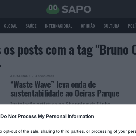
GLOBAL
SAÚDE
INTERNACIONAL
OPINIÃO
CULTURA
POLÍ
 os posts com a tag "Bruno 
ATUALIDADE
4 anos atrás
“Waste Wave” leva onda de
sustentabilidade ao Oeiras Parque
Instalação artística no Shopping da Linha
sensibiliza para a reciclagem de resíduos plásticos
-
Do Not Process My Personal Information
to opt-out of the sale, sharing to third parties, or processing of your per