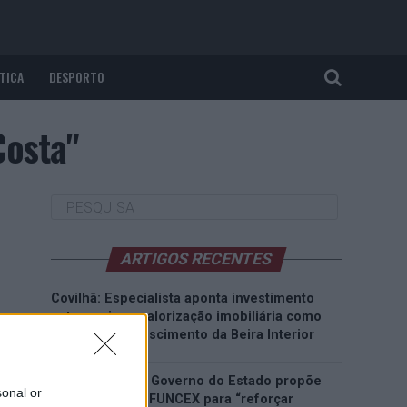
TICA
DESPORTO
Costa"
ARTIGOS RECENTES
Covilhã: Especialista aponta investimento
estrangeiro e valorização imobiliária como
motores do crescimento da Beira Interior
Rio de Janeiro: Governo do Estado propõe
sonal or
parceria com a FUNCEX para “reforçar