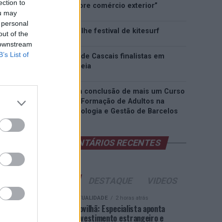
ection to
inteligência sobre comércio exterior”
ou may
 personal
Esposende acolhe festival de kitesurf
out of the
 downstream
B’s List of
Cinco projetos de Cascais finalistas em
iniciativa europeia
EMEC celebra a conclusão de mais um Curso
de Educação e Formação de Adultos na
Escola de Tecnologia e Gestão de Barcelos
COMENTÁRIOS RECENTES
ÚLTIMAS
DESTAQUE
VIDEOS
ATUALIDADE
2 horas atrás
Covilhã: Especialista aponta
investimento estrangeiro e