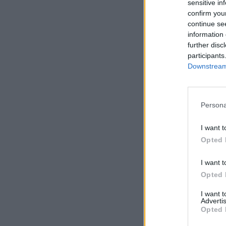
sensitive in
confirm you
continue se
information 
further disc
participants
Downstream 
Persona
I want t
Opted 
I want t
Opted 
I want 
Advertis
Opted 