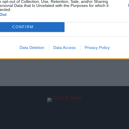
o opt-out of Collection, Use, Retention, Sale, and/or Sharing
ersonal Data that Is Unrelated with the Purposes for which it
lected.
Out
CONFIRM
Data Deletion
Data Access
Privacy Policy