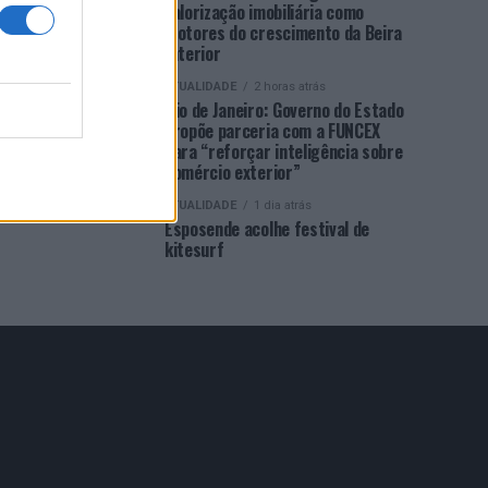
valorização imobiliária como
motores do crescimento da Beira
Interior
ATUALIDADE
2 horas atrás
Rio de Janeiro: Governo do Estado
propõe parceria com a FUNCEX
para “reforçar inteligência sobre
comércio exterior”
ATUALIDADE
1 dia atrás
Esposende acolhe festival de
kitesurf