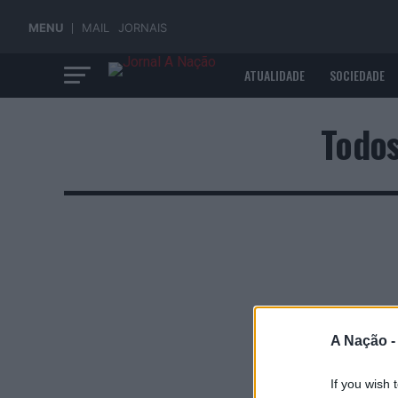
MENU
MAIL
JORNAIS
ATUALIDADE
SOCIEDADE
ECONOMIA
Todos
A Nação 
If you wish 