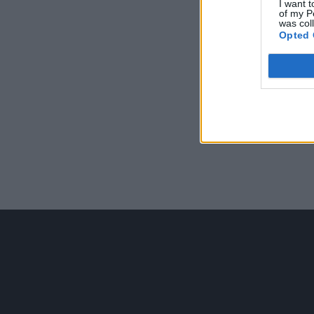
I want t
of my P
was col
Opted 