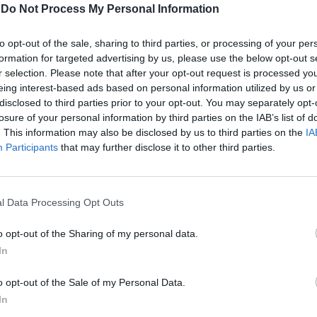
-
Do Not Process My Personal Information
ATUALIDADE
3 anos atrás
Candidaturas abertas para Bolsa de
to opt-out of the sale, sharing to third parties, or processing of your per
Investigação em Mieloma Múltiplo no
formation for targeted advertising by us, please use the below opt-out s
r selection. Please note that after your opt-out request is processed y
valor de 15 mil euros
eing interest-based ads based on personal information utilized by us or
disclosed to third parties prior to your opt-out. You may separately opt-
De 1 de março a 31 de maio de 2023
losure of your personal information by third parties on the IAB’s list of
. This information may also be disclosed by us to third parties on the
IA
Participants
that may further disclose it to other third parties.
Atribuição de Bolsas de Estágio, de
e Doutoramento em consulta pública
l Data Processing Opt Outs
lsas de Estágio em Empresas, de Bolsas de Emprego
o opt-out of the Sharing of my personal data.
ra-se em consulta pública...
In
o opt-out of the Sale of my Personal Data.
In