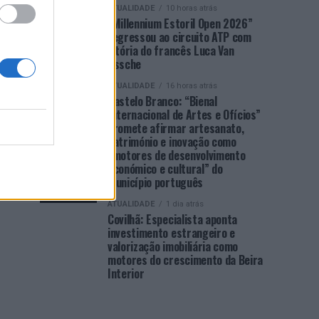
ATUALIDADE
10 horas atrás
“Millennium Estoril Open 2026”
regressou ao circuito ATP com
vitória do francês Luca Van
Assche
ATUALIDADE
16 horas atrás
Castelo Branco: “Bienal
Internacional de Artes e Ofícios”
promete afirmar artesanato,
património e inovação como
“motores de desenvolvimento
económico e cultural” do
município português
ATUALIDADE
1 dia atrás
Covilhã: Especialista aponta
investimento estrangeiro e
valorização imobiliária como
motores do crescimento da Beira
Interior