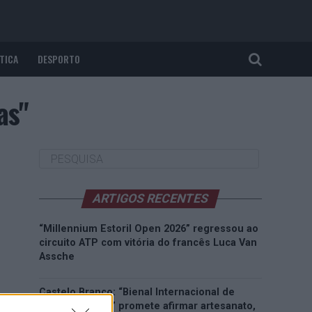
TICA
DESPORTO
as"
ARTIGOS RECENTES
“Millennium Estoril Open 2026” regressou ao
circuito ATP com vitória do francês Luca Van
Assche
Castelo Branco: “Bienal Internacional de
Artes e Ofícios” promete afirmar artesanato,