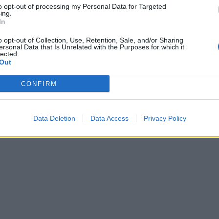
to opt-out of processing my Personal Data for Targeted
ing.
In
o opt-out of Collection, Use, Retention, Sale, and/or Sharing
ersonal Data that Is Unrelated with the Purposes for which it
lected.
Out
CONFIRM
Data Deletion
Data Access
Privacy Policy