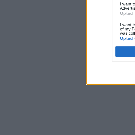
I want 
Advertis
Opted 
I want t
of my P
was col
Opted 