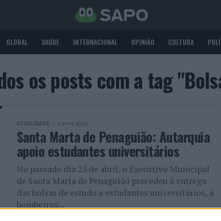
GLOBAL
SAÚDE
INTERNACIONAL
OPINIÃO
CULTURA
POLÍ
dos os posts com a tag "Bols
ATUALIDADE
3 anos atrás
Santa Marta de Penaguião: Autarquia
apoio estudantes universitários
No passado dia 25 de abril, o Executivo Municipal
de Santa Marta de Penaguião procedeu à entrega
das bolsas de estudo a estudantes universitários, a
bombeiros...