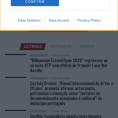
CONFIRM
Esposende acolhe festival de kitesurf
Data Deletion
Data Access
Privacy Policy
COMENTÁRIOS RECENTES
ÚLTIMAS
DESTAQUE
VIDEOS
ATUALIDADE
16 horas atrás
“Millennium Estoril Open 2026” regressou ao
circuito ATP com vitória do francês Luca Van
Assche
ATUALIDADE
22 horas atrás
Castelo Branco: “Bienal Internacional de Artes e
Ofícios” promete afirmar artesanato,
património e inovação como “motores de
desenvolvimento económico e cultural” do
município português
ATUALIDADE
2 dias atrás
Covilhã: Especialista aponta investimento