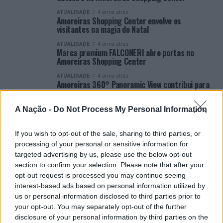
ATUALIDADE
4 anos atrás
Amoreiras Shopping Center envolve os
visitantes na magia do Natal
ATUALIDADE
4 anos atrás
Marca premium FALCONERI abre portas no
Amoreiras Shopping Center
ATUALIDADE
4 anos atrás
Amoreiras 360° Panoramic View contribui para
realizar desejos com a Fundação Make-a-Wish
ATUALIDADE
4 anos atrás
A Nação -
Do Not Process My Personal Information
“Amoreiras Shopping Day”: um dia cheio de
descontos e animação
If you wish to opt-out of the sale, sharing to third parties, or
ATUALIDADE
4 anos atrás
processing of your personal or sensitive information for
Amoreiras Shopping Day regressa com Cuca
targeted advertising by us, please use the below opt-out
Roseta e muita animação
section to confirm your selection. Please note that after your
ATUALIDADE
4 anos atrás
opt-out request is processed you may continue seeing
Amoreiras 360° Panoramic View, Instanta
interest-based ads based on personal information utilized by
Fotografia e Fuji procuram a melhor fotografia
de Lisboa
us or personal information disclosed to third parties prior to
your opt-out. You may separately opt-out of the further
disclosure of your personal information by third parties on the