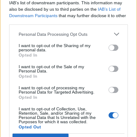
IAB’s list of downstream participants. This information may
also be disclosed by us to third parties on the
IAB’s List of
Downstream Participants
that may further disclose it to other
third parties.
ARTIGOS RECENTES
Personal Data Processing Opt Outs
“Millennium Estoril Open 2026” regressou ao circuito ATP
com vitória do francês Luca Van Assche
I want to opt-out of the Sharing of my
personal data.
Opted In
Castelo Branco: “Bienal Internacional de Artes e Ofícios”
promete afirmar artesanato, património e inovação como
I want to opt-out of the Sale of my
Personal Data.
“motores de desenvolvimento económico e cultural” do
Opted In
município português
I want to opt-out of processing my
Personal Data for Targeted Advertising.
Covilhã: Especialista aponta investimento estrangeiro e
Opted In
valorização imobiliária como motores do crescimento da
Beira Interior
I want to opt-out of Collection, Use,
Retention, Sale, and/or Sharing of my
Personal Data that Is Unrelated with the
Purposes for which it was collected.
Rio de Janeiro: Governo do Estado propõe parceria com a
Opted Out
FUNCEX para “reforçar inteligência sobre comércio
exterior”