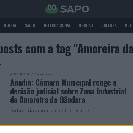
GLOBAL
SAÚDE
INTERNACIONAL
OPINIÃO
CULTURA
POLÍ
posts com a tag "Amoreira d
ATUALIDADE
4 anos atrás
Anadia: Câmara Municipal reage a
decisão judicial sobre Zona Industrial
de Amoreira da Gândara
Autarquia anuncia que irá recorrer