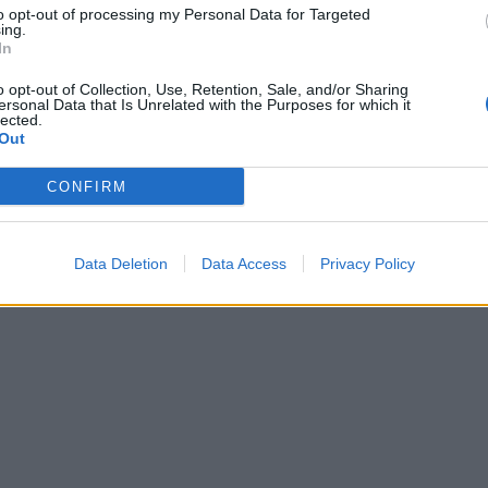
to opt-out of processing my Personal Data for Targeted
ing.
In
o opt-out of Collection, Use, Retention, Sale, and/or Sharing
ersonal Data that Is Unrelated with the Purposes for which it
lected.
Out
CONFIRM
Data Deletion
Data Access
Privacy Policy