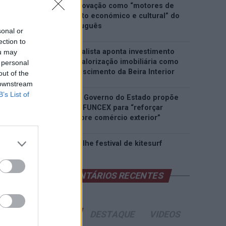
património e inovação como “motores de
desenvolvimento económico e cultural” do
município português
sonal or
ection to
Covilhã: Especialista aponta investimento
ou may
estrangeiro e valorização imobiliária como
 personal
motores do crescimento da Beira Interior
out of the
 downstream
B’s List of
Rio de Janeiro: Governo do Estado propõe
parceria com a FUNCEX para “reforçar
inteligência sobre comércio exterior”
Esposende acolhe festival de kitesurf
COMENTÁRIOS RECENTES
ÚLTIMAS
DESTAQUE
VIDEOS