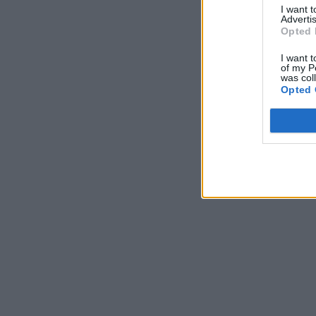
I want 
Advertis
Opted 
I want t
of my P
was col
Opted 