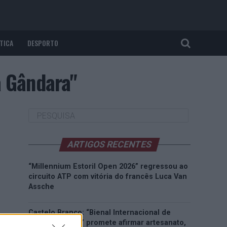
TICA
DESPORTO
a Gândara"
ARTIGOS RECENTES
“Millennium Estoril Open 2026” regressou ao
circuito ATP com vitória do francês Luca Van
Assche
Castelo Branco: “Bienal Internacional de
Artes e Ofícios” promete afirmar artesanato,