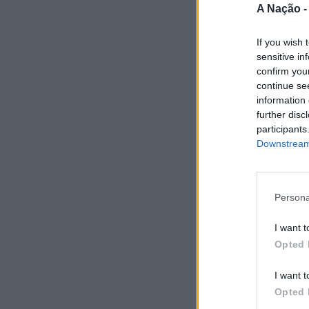
A Nação 
If you wish 
sensitive in
confirm you
continue se
information 
further disc
participants
Downstream 
Persona
I want t
Opted 
I want t
Opted 