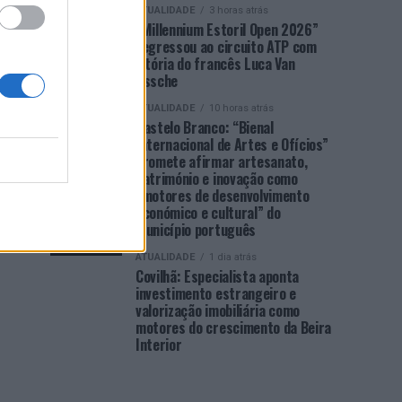
ATUALIDADE
3 horas atrás
“Millennium Estoril Open 2026”
regressou ao circuito ATP com
vitória do francês Luca Van
Assche
ATUALIDADE
10 horas atrás
Castelo Branco: “Bienal
Internacional de Artes e Ofícios”
promete afirmar artesanato,
património e inovação como
“motores de desenvolvimento
económico e cultural” do
município português
ATUALIDADE
1 dia atrás
Covilhã: Especialista aponta
investimento estrangeiro e
valorização imobiliária como
motores do crescimento da Beira
Interior