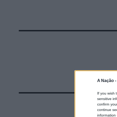
A Nação 
If you wish 
sensitive in
confirm you
continue se
information 