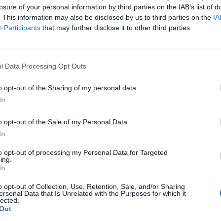
redução do consumo de água no
losure of your personal information by third parties on the IAB’s list of
. This information may also be disclosed by us to third parties on the
IA
Algarve
Participants
that may further disclose it to other third parties.
A Câmara Municipal de Lagos associou-se à
campanha de comunicação e sensibilização “Água é
l Data Processing Opt Outs
Vida. Reduza o seu consumo porque todas as gotas
contam”, tendo em...
o opt-out of the Sharing of my personal data.
In
ATUALIDADE
3 anos atrás
Universidade do Minho revela, amanhã,
o opt-out of the Sale of my Personal Data.
In
as mudanças na biodiversidade
aquática da região
to opt-out of processing my Personal Data for Targeted
ing.
In
Workshop River2Ocean conta com responsáveis da
Agência Portuguesa do Ambiente, ICNF e CCDR-N,
o opt-out of Collection, Use, Retention, Sale, and/or Sharing
ersonal Data that Is Unrelated with the Purposes for which it
entre outros
lected.
Out