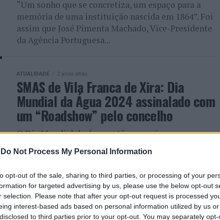
“Um sonho que se concretiza, um espaço para a
memória de uma instituição nascida em 1864”. Foi
assim que José Pimenta Machado, Vice-Presidente
da Agência Portuguesa...
ATUALIDADE
2 anos atrás
SMAS de Vila Franca de Xira: Dia
Mundial da Água 2024 assinalado com
um “Roadshow” pelo concelho
O Dia Mundial da Água está a aproximar-se e os
SMAS de Vila Franca de Xira vão assinalar essa data
-
Do Not Process My Personal Information
através de um “Roadshow” entre os...
to opt-out of the sale, sharing to third parties, or processing of your per
formation for targeted advertising by us, please use the below opt-out s
ATUALIDADE
2 anos atrás
r selection. Please note that after your opt-out request is processed y
“Água é Vida” – Campanha de
eing interest-based ads based on personal information utilized by us or
informação e sensibilização para a
disclosed to third parties prior to your opt-out. You may separately opt-