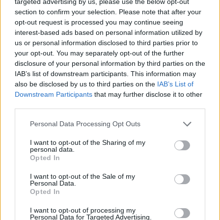
targeted advertising by us, please use the below opt-out
section to confirm your selection. Please note that after your
Castelo Branco: “Bienal Internacional de Artes e Ofícios”
opt-out request is processed you may continue seeing
promete afirmar artesanato, património e inovação como
interest-based ads based on personal information utilized by
“motores de desenvolvimento económico e cultural” do
us or personal information disclosed to third parties prior to
município português
your opt-out. You may separately opt-out of the further
disclosure of your personal information by third parties on the
Covilhã: Especialista aponta investimento estrangeiro e
IAB’s list of downstream participants. This information may
valorização imobiliária como motores do crescimento da
also be disclosed by us to third parties on the
IAB’s List of
Beira Interior
Downstream Participants
that may further disclose it to other
third parties.
Rio de Janeiro: Governo do Estado propõe parceria com a
FUNCEX para “reforçar inteligência sobre comércio
Personal Data Processing Opt Outs
exterior”
I want to opt-out of the Sharing of my
personal data.
Opted In
Esposende acolhe festival de kitesurf
I want to opt-out of the Sale of my
Personal Data.
COMENTÁRIOS RECENTES
Opted In
I want to opt-out of processing my
Personal Data for Targeted Advertising.