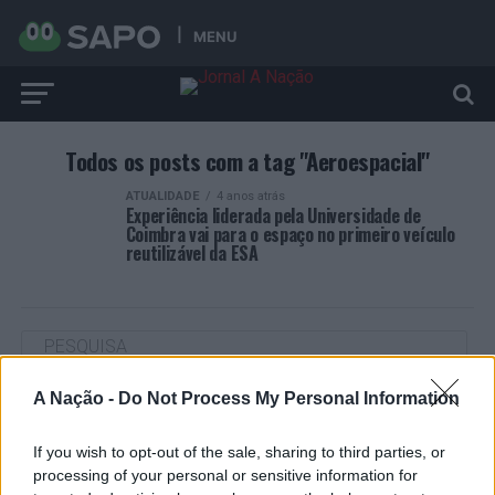
MENU
Todos os posts com a tag "Aeroespacial"
ATUALIDADE
4 anos atrás
Experiência liderada pela Universidade de
Coimbra vai para o espaço no primeiro veículo
reutilizável da ESA
A Nação -
Do Not Process My Personal Information
ARTIGOS RECENTES
“Millennium Estoril Open 2026” regressou ao circuito ATP
If you wish to opt-out of the sale, sharing to third parties, or
com vitória do francês Luca Van Assche
processing of your personal or sensitive information for