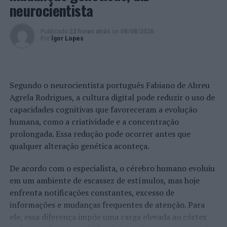
neurocientista
Preventiva
NÃO PERCA
Publicado
23 horas atrás
on
08/08/2026
Cascais: PSP detém suspeita de furto de interior de
Por
Ígor Lopes
residência
Segundo o neurocientista português Fabiano de Abreu
Agrela Rodrigues, a cultura digital pode reduzir o uso de
capacidades cognitivas que favoreceram a evolução
humana, como a criatividade e a concentração
prolongada. Essa redução pode ocorrer antes que
qualquer alteração genética aconteça.
De acordo com o especialista, o cérebro humano evoluiu
em um ambiente de escassez de estímulos, mas hoje
enfrenta notificações constantes, excesso de
informações e mudanças frequentes de atenção. Para
ele, essa diferença impõe uma carga elevada ao córtex