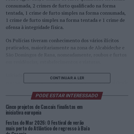
consumada, 2 crimes de furto qualificado na forma
tentada, 1 crime de furto simples na forma consumada,
1 crime de furto simples na forma tentada e 1 crime de
ofensa à integridade física.
Os Polícias tiveram conhecimento dos vários ilícitos
praticados, maioritariamente na zona de Alcabideche e
São Domingos de Rana, nomeadamente, roubos e furtos
em residências, estabelecimentos e viaturas.
Iniciada a investigação, apurou que o suspeito
CONTINUAR A LER
encontrava-se em regime de liberdade condicional desde
fevereiro de 2022, após ter cumprido pena de prisão
PODE ESTAR INTERESSADO
efetiva por furtos em residências, tendo os elementos de
prova, entretanto reunidos pelos Polícias, demonstrado
Cinco projetos de Cascais finalistas em
que o mesmo regressou à atividade delituosa cerca de 5
iniciativa europeia
meses após essa data, não mais parando até ser detido.
Festas do Mar 2026: O Festival de verão
mais perto do Atlântico de regresso à Baía
Na sequência da operação policial, foram cumpridos 3