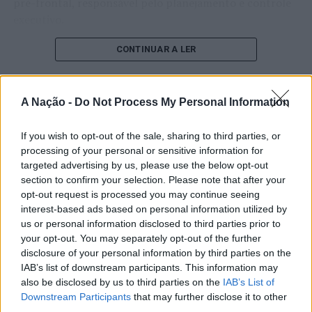
pré-frontal, responsável pelo planejamento e controle
executivo.
O pesquisador afirma que plataformas digitais também
CONTINUAR A LER
estimulam continuamente o sistema de recompensa do
cérebro, favorecendo a fadiga mental, a dificuldade de
manter a atenção e a procrastinação. Na sua visão,
A Nação -
Do Not Process My Personal Information
ATUALIDADE
tarefas inacabadas permanecem ativas na memória e
“Millennium Estoril Open 2026”
aumentam a sensação de sobrecarga, enquanto o stress
If you wish to opt-out of the sale, sharing to third parties, or
prolongado pode elevar os níveis de cortisol e
regressou ao circuito ATP com
processing of your personal or sensitive information for
targeted advertising by us, please use the below opt-out
prejudicar o desempenho cognitivo.
vitória do francês Luca Van Assche
section to confirm your selection. Please note that after your
opt-out request is processed you may continue seeing
Fabiano de Abreu Agrela Rodrigues ressalta que não há
interest-based ads based on personal information utilized by
Publicado
2 dias atrás
on
07/08/2026
evidências de que o ambiente digital provoque mudanças
Por
Ígor Lopes
us or personal information disclosed to third parties prior to
genéticas na espécie humana. A adaptação observada,
your opt-out. You may separately opt-out of the further
afirma, ocorre por meio da neuroplasticidade, processo
disclosure of your personal information by third parties on the
pelo qual os circuitos neurais se reorganizam em
IAB’s list of downstream participants. This information may
resposta às experiências.
O “Millennium Estoril Open 2026” decorreu entre os
also be disclosed by us to third parties on the
IAB’s List of
Downstream Participants
that may further disclose it to other
dias 18 e 26 de julho, no Clube de Ténis do Estoril, em
third parties.