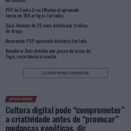
de Cascais
mandados de busca e apreensão domiciliários, dois em
PSP de Santa Cruz (Madeira) apreende
Alcabideche e um no Bairro da Torre, em Cascais, tendo,
cerca de 100 artigos furtados
ainda, sido identificada uma suspeita do sexo feminino,
Gaia: Homem de 26 anos detido por tráfico
com cerca de 30 anos de idade, pela prática do crime de
de droga
recetação e apreendida uma viatura automóvel utilizada
na prática dos ilícitos.
Amarante: PSP apreende bicicleta furtada
Amadora: Dois detidos por posse de arma de
O detido recolheu às salas de detenção desta Polícia
fogo, resistência e coação
onde aguardou até à sua apresentação, no Tribunal de
Lisboa Oeste – Cascais, em sede de 1º interrogatório
judicial, onde lhe foi aplicada a medida de coação mais
CLIQUE PARA COMENTAR
gravosa – Prisão Preventiva.
Foto: DR.
ATUALIDADE
Cultura digital pode “comprometer”
TÓPICOS RELACIONADOS:
CASCAIS
CRIMINALIDADE
DESTAQUE
PSP
a criatividade antes de “provocar”
mudanças genéticas, diz
PRÓXIMO
São João da Talha: Detido para cumprimento de Prisão