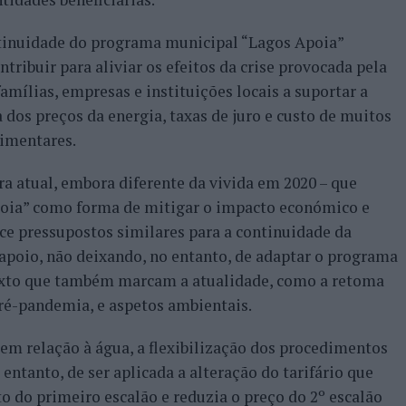
tinuidade do programa municipal “Lagos Apoia”
ntribuir para aliviar os efeitos da crise provocada pela
amílias, empresas e instituições locais a suportar a
a dos preços da energia, taxas de juro e custo de muitos
limentares.
ra atual, embora diferente da vivida em 2020 – que
poia” como forma de mitigar o impacto económico e
ece pressupostos similares para a continuidade da
apoio, não deixando, no entanto, de adaptar o programa
texto que também marcam a atualidade, como a retoma
ré-pandemia, e aspetos ambientais.
 em relação à água, a flexibilização dos procedimentos
o entanto, de ser aplicada a alteração do tarifário que
o do primeiro escalão e reduzia o preço do 2º escalão