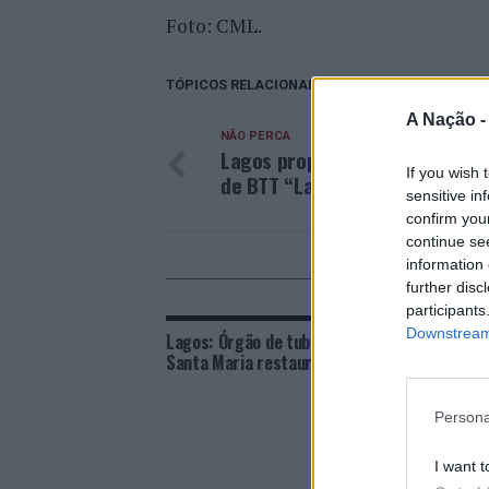
Foto: CML.
TÓPICOS RELACIONADOS:
APOIOS
DESTAQ
A Nação 
NÃO PERCA
Lagos proporciona três dias d
If you wish 
de BTT “Lagos Bike Aventura”
sensitive in
confirm you
continue se
information 
POD
further disc
participants
Downstream 
Lagos: Órgão de tubos da Igreja de
Lagos:
Santa Maria restaurado
por tr
Persona
I want t