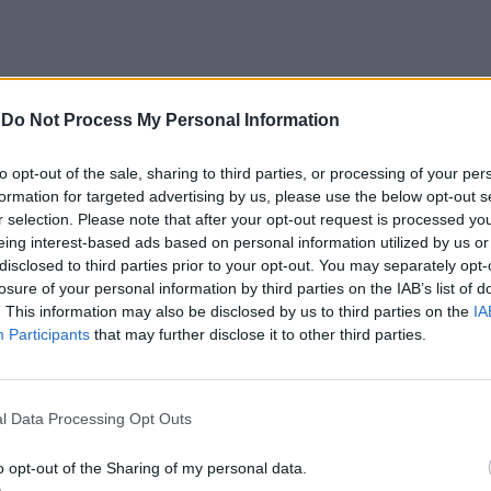
UE
LAGOS
-
Do Not Process My Personal Information
PRÓXIMO
e prova
Anadia: André Sardet abre
to opt-out of the sale, sharing to third parties, or processing of your per
“Concertos de Primavera”
formation for targeted advertising by us, please use the below opt-out s
r selection. Please note that after your opt-out request is processed y
eing interest-based ads based on personal information utilized by us or
disclosed to third parties prior to your opt-out. You may separately opt-
E ESTAR INTERESSADO
losure of your personal information by third parties on the IAB’s list of
. This information may also be disclosed by us to third parties on the
IA
Participants
that may further disclose it to other third parties.
 Homem de 48 anos detido
Noble e The Gift nas Noites no Cais
áfico de drogas
em Lagos
l Data Processing Opt Outs
o opt-out of the Sharing of my personal data.