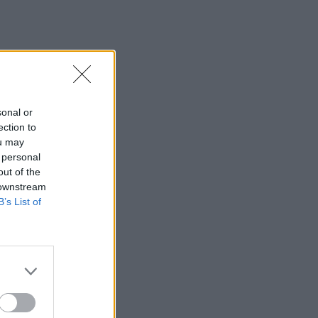
sonal or
ection to
ou may
 personal
out of the
 downstream
B’s List of