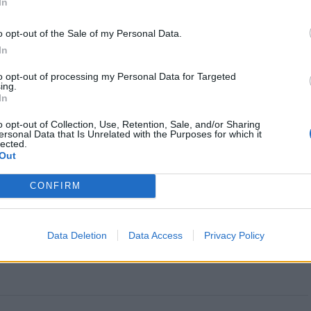
In
o opt-out of the Sale of my Personal Data.
In
 O evento mais doce do
Concertos de Verão animam noites
e está a chegar
lacobrigenses
to opt-out of processing my Personal Data for Targeted
ing.
In
o opt-out of Collection, Use, Retention, Sale, and/or Sharing
ersonal Data that Is Unrelated with the Purposes for which it
lected.
Out
CONFIRM
Data Deletion
Data Access
Privacy Policy
CLIQUE PARA COMENTAR