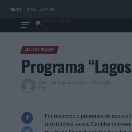
MENU
MAIL
JORNAIS
ATUALIDADE
Programa “Lagos
Publicado
3 anos atrás
on
17/02/2023
Por
Foi renovado o programa de apoio so
instituições locais. Medidas represe
reverter a favor da população e das en