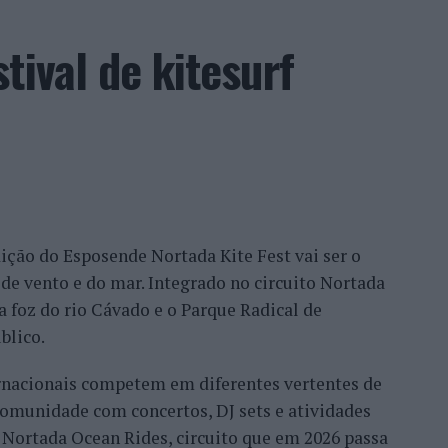
tival de kitesurf
edição do Esposende Nortada Kite Fest vai ser o
de vento e do mar. Integrado no circuito Nortada
 a foz do rio Cávado e o Parque Radical de
blico.
ternacionais competem em diferentes vertentes de
comunidade com concertos, DJ sets e atividades
o Nortada Ocean Rides, circuito que em 2026 passa