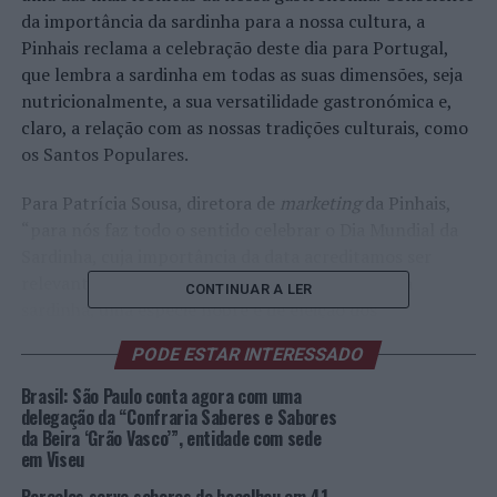
da importância da sardinha para a nossa cultura, a
Pinhais reclama a celebração deste dia para Portugal,
que lembra a sardinha em todas as suas dimensões, seja
nutricionalmente, a sua versatilidade gastronómica e,
claro, a relação com as nossas tradições culturais, como
os Santos Populares.
Para Patrícia Sousa, diretora de
marketing
da Pinhais,
“para nós faz todo o sentido celebrar o Dia Mundial da
Sardinha, cuja importância da data acreditamos ser
relevante para o calendário nacional. Falamos da
CONTINUAR A LER
sardinha, uma espécie nobre e de eleição dos
portugueses, cuja qualidade é reconhecida
PODE ESTAR INTERESSADO
internacionalmente, sendo a principal matéria-prima da
Pinhais e que garante a qualidade superior e excelência
Brasil: São Paulo conta agora com uma
das nossas conservas artesanais. Se sempre valorizamos
delegação da “Confraria Saberes e Sabores
da Beira ‘Grão Vasco’”, entidade com sede
a importância desta espécie, desde a inauguração do
em Viseu
nosso Museu-Vivo da indústria conserveira que
assumimos ainda mais a responsabilidade de ressaltar a