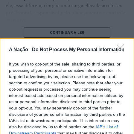
ele, essa diferença impõe uma carga elevada ao córtex
pré-frontal, responsável pelo planejamento e controle
executivo.
O pesquisador afirma que plataformas digitais também
CONTINUAR A LER
estimulam continuamente o sistema de recompensa do
cérebro, favorecendo a fadiga mental, a dificuldade de
A Nação -
Do Not Process My Personal Information
manter a atenção e a procrastinação. Na sua visão,
ATUALIDADE
tarefas inacabadas permanecem ativas na memória e
If you wish to opt-out of the sale, sharing to third parties, or
“Millennium Estoril Open 2026”
aumentam a sensação de sobrecarga, enquanto o stress
processing of your personal or sensitive information for
prolongado pode elevar os níveis de cortisol e
regressou ao circuito ATP com
targeted advertising by us, please use the below opt-out
prejudicar o desempenho cognitivo.
section to confirm your selection. Please note that after your
vitória do francês Luca Van Assche
opt-out request is processed you may continue seeing
interest-based ads based on personal information utilized by
Fabiano de Abreu Agrela Rodrigues ressalta que não há
Publicado
2 dias atrás
on
07/08/2026
us or personal information disclosed to third parties prior to
evidências de que o ambiente digital provoque mudanças
Por
Ígor Lopes
your opt-out. You may separately opt-out of the further
genéticas na espécie humana. A adaptação observada,
disclosure of your personal information by third parties on the
afirma, ocorre por meio da neuroplasticidade, processo
IAB’s list of downstream participants. This information may
pelo qual os circuitos neurais se reorganizam em
also be disclosed by us to third parties on the
IAB’s List of
resposta às experiências.
O “Millennium Estoril Open 2026” decorreu entre os
Downstream Participants
that may further disclose it to other