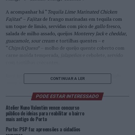
A acompanhar há “
Tequila Lime Marinated Chicken
Fajitas
” –
Fajitas
de frango marinadas em tequila com
um toque de limão, servidas com pico de
gallo
fresco,
salada de milho assado, queijos
Monterey Jack
e
cheddar
,
guacamole
,
sour cream
e tortilhas quentes – e
“
Chips&Queso
” – molho de queijo quente coberto com
carne moída temperada,
jalapeños
e cebolete, servido
com tortilhas crocantes.
Este menu evoca as celebrações do 5 de maio, feriado
CONTINUAR A LER
mexicano que comemora a vitória sobre as tropas
francesas na Batalha de Puebla (1862), símbolo da
PODE ESTAR INTERESSADO
resistência mexicana à dominação estrangeira.
Atelier Nuno Valentim vence concurso
O
Hard Rock Porto
, instalado num edifício histórico na
público de ideias para reabilitar o bairro
Rua do Almada, tem dois bares, três salas de restaurante
mais antigo do Porto
e uma loja. As paredes estão cheias de objetos de artistas
Porto: PSP faz apreensões a cidadãos
– uma camisa de Elvis Presley, uns ténis de David Bowie,