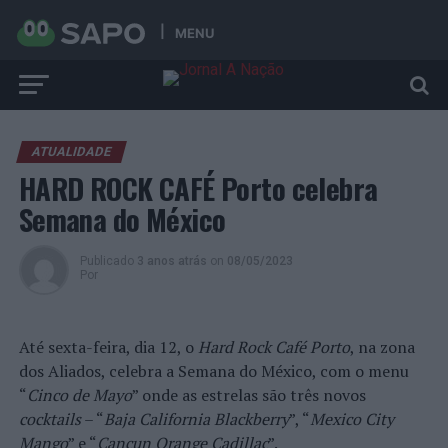
MENU
ATUALIDADE
HARD ROCK CAFÉ Porto celebra
Semana do México
Publicado
3 anos atrás
on
08/05/2023
Por
Até sexta-feira, dia 12, o
Hard Rock Café Porto
, na zona
dos Aliados, celebra a Semana do México, com o menu
“
Cinco de Mayo
” onde as estrelas são três novos
cocktails
– “
Baja California Blackberry
”, “
Mexico City
Mango
” e “
Cancun Orange Cadillac
”.