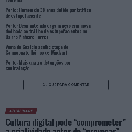
romenos
um chapéu de Elton John, um colete e uma letra inédita
Porto: Homem de 38 anos detido por tráfico
de Prince, as botas de Madonna, uns óculos e uns
de estupefaciente
auscultadores de Steve Aoki e várias guitarras, de Paul
Porto: Desmantelada organização criminosa
McCartney, Cliff Richard, Ace Frehley, Nikki Sixx, entre
dedicada ao tráfico de estupefacientes no
outros.
Bairro Pinheiro Torres
Foto: HRCP.
Viana do Castelo acolhe etapa do
Campeonato Ibérico de Windsurf
TÓPICOS RELACIONADOS:
Porto: Mais quatro detenções por
CONTEÚDO PUBLICITÁRIO
DESTAQUE
HARD ROCK CAFÉ
MÉXICO
PORTO
contrafação
PRÓXIMO
10º aniversário da Lei de Bases da Economia Social
CLIQUE PARA COMENTAR
NÃO PERCA
Ribeira Grande: Seis suspeitos detidos pelo crime de
tráfico de droga
ATUALIDADE
Cultura digital pode “comprometer”
a criatividade antes de “provocar”