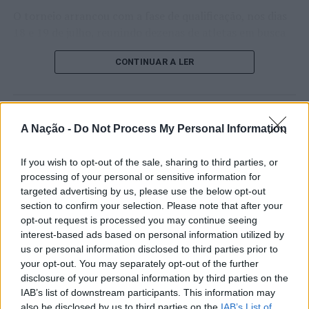
O torneio arrancou com a fase de qualificação, nos dias
18 e 19 de julho, reunindo dezenas de atletas em busca
de um lugar no quadro principal. A cerimónia de
CONTINUAR A LER
abertura contou com a presença do presidente da
Câmara Municipal de Cascais, Nuno Piteira Lopes,
acompanhado pelo executivo municipal, assinalando o
início de uma competição que voltou a colocar o
ATUALIDADE
A Nação -
Do Not Process My Personal Information
concelho no centro do calendário internacional do
Castelo Branco: “Bienal
ténis.
Internacional de Artes e Ofícios”
If you wish to opt-out of the sale, sharing to third parties, or
Apesar das desistências de última hora de jogadores
processing of your personal or sensitive information for
promete afirmar artesanato,
targeted advertising by us, please use the below opt-out
como Casper Ruud (Noruega), Alejandro Davidovich
património e inovação como
section to confirm your selection. Please note that after your
Fokina (Espanha) e Matteo Arnaldi (Itália), a prova
opt-out request is processed you may continue seeing
“motores de desenvolvimento
apresentou um quadro competitivo de elevado nível,
interest-based ads based on personal information utilized by
liderado pelo russo Andrey Rublev, primeiro cabeça de
económico e cultural” do município
us or personal information disclosed to third parties prior to
série, pelo italiano Luciano Darderi, pelo chileno
your opt-out. You may separately opt-out of the further
português
Alejandro Tabilo e pelo belga Alexander Blockx.
disclosure of your personal information by third parties on the
Um dos momentos mais aguardados da semana foi
IAB’s list of downstream participants. This information may
Publicado
1 dia atrás
on
07/08/2026
also be disclosed by us to third parties on the
IAB’s List of