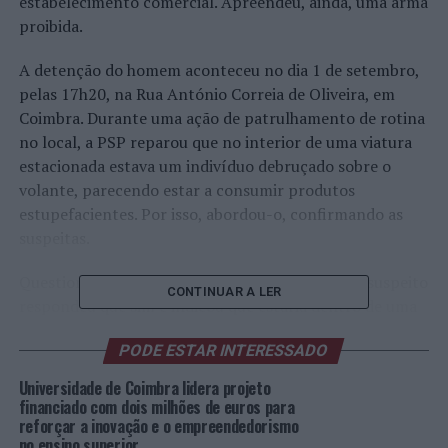
estabelecimento comercial. Apreendeu, ainda, uma arma
proibida.
A detenção do homem aconteceu no dia 1 de setembro,
pelas 17h20, na Rua António Correia de Oliveira, em
Coimbra. Durante uma ação de patrulhamento de rotina
no local, a PSP reparou que no interior de uma viatura
estacionada estava um indivíduo debruçado sobre o
volante, parecendo estar a consumir produtos
estupefacientes. Por isso, abordou-o, confirmando as
suspeitas.
Questionado se possuía mais estupefacientes, o suspeito
CONTINUAR A LER
respondeu que sim e indicou que estaria dentro de uma
bolsa colocada em cima do banco ao seu lado.
PODE ESTAR INTERESSADO
Ao revistar a bolsa, além do produto estupefaciente,
Universidade de Coimbra lidera projeto
cujos testes de despistagem deram positivo para haxixe
financiado com dois milhões de euros para
correspondente a 16 doses individuais, a polícia
reforçar a inovação e o empreendedorismo
no ensino superior
encontrou, também, um conjunto de instrumentos