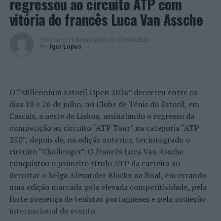
regressou ao circuito ATP com
DESTAQUE
FIGUEIRA DA FOZ
PSP
vitória do francês Luca Van Assche
PRÓXIMO
DSTGROUP lança curso técnico para formar
Publicado
19 horas atrás
on
07/08/2026
trabalhadores do setor da construção
Por
Ígor Lopes
NÃO PERCA
Coimbra: Prisão preventiva para homem detido pelo
crime de violência doméstica
O “Millennium Estoril Open 2026” decorreu entre os
dias 18 e 26 de julho, no Clube de Ténis do Estoril, em
Cascais, a oeste de Lisboa, assinalando o regresso da
competição ao circuito “ATP Tour” na categoria “ATP
250”, depois de, na edição anterior, ter integrado o
circuito “Challenger”. O francês Luca Van Assche
conquistou o primeiro título ATP da carreira ao
derrotar o belga Alexander Blockx na final, encerrando
uma edição marcada pela elevada competitividade, pela
forte presença de tenistas portugueses e pela projeção
internacional do evento.