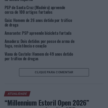
metálicos de fabrico artesanal, pontiagudos e
PSP de Santa Cruz (Madeira) apreende
perfurantes, com o fim de serem utilizados como armas
cerca de 100 artigos furtados
de agressão [ndr: foto de destaque].
Gaia: Homem de 26 anos detido por tráfico
de droga
Por sua vez, uma mulher foi detida anteontem, 3 de
Amarante: PSP apreende bicicleta furtada
setembro, pelas 17h50, por ter abandonado um
estabelecimento comercial, situado na zona de Santa
Amadora: Dois detidos por posse de arma de
Clara (Coimbra), sem efetuar o pagamento de vários
fogo, resistência e coação
artigos avaliados em 115,70 euros.
Viana do Castelo: Homem de 49 anos detido
por tráfico de drogas
Ainda no dia de ontem, mas na cidade da Figueira da Foz,
a PSP apreendeu uma arma proibida, nomeadamente,
uma soqueira, durante uma ação de fiscalização. A
CLIQUE PARA COMENTAR
apreensão teve lugar na avenida Saraiva de Carvalho,
pelas 06h00.
ATUALIDADE
Foto: PSP.
“Millennium Estoril Open 2026”
TÓPICOS RELACIONADOS:
COIMBRA
CRIMINALIDADE