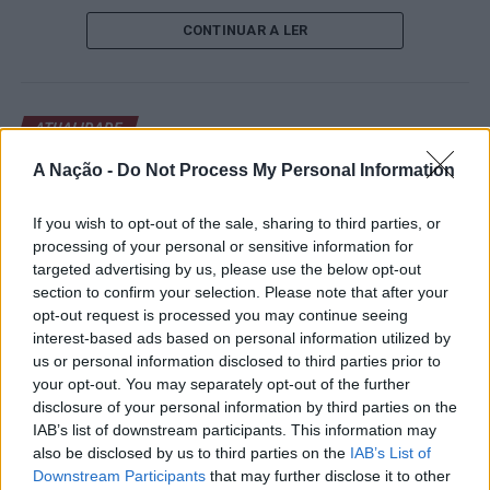
de um lugar no quadro principal. A cerimónia de
CONTINUAR A LER
abertura contou com a presença do presidente da
Câmara Municipal de Cascais, Nuno Piteira Lopes,
acompanhado pelo executivo municipal, assinalando o
início de uma competição que voltou a colocar o
ATUALIDADE
concelho no centro do calendário internacional do
Castelo Branco: “Bienal
ténis.
A Nação -
Do Not Process My Personal Information
Internacional de Artes e Ofícios”
Apesar das desistências de última hora de jogadores
promete afirmar artesanato,
If you wish to opt-out of the sale, sharing to third parties, or
como Casper Ruud (Noruega), Alejandro Davidovich
processing of your personal or sensitive information for
património e inovação como
Fokina (Espanha) e Matteo Arnaldi (Itália), a prova
targeted advertising by us, please use the below opt-out
“motores de desenvolvimento
apresentou um quadro competitivo de elevado nível,
section to confirm your selection. Please note that after your
opt-out request is processed you may continue seeing
liderado pelo russo Andrey Rublev, primeiro cabeça de
económico e cultural” do município
interest-based ads based on personal information utilized by
série, pelo italiano Luciano Darderi, pelo chileno
português
us or personal information disclosed to third parties prior to
Alejandro Tabilo e pelo belga Alexander Blockx.
your opt-out. You may separately opt-out of the further
Um dos momentos mais aguardados da semana foi
disclosure of your personal information by third parties on the
Publicado
1 dia atrás
on
07/08/2026
também o regresso do suíço Stan Wawrinka ao Estoril,
IAB’s list of downstream participants. This information may
Por
Ígor Lopes
integrado na digressão de despedida do antigo vencedor
also be disclosed by us to third parties on the
IAB’s List of
de três torneios do Grand Slam.
Downstream Participants
that may further disclose it to other