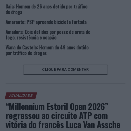
PRÓXIMO
Gaia: Homem de 26 anos detido por tráfico
Sintra: “CONSTRUÇÃO (A)PARENTE” junta obra de
de droga
Dorindo de Carvalho com Almada Negreiros no MU.SA
Amarante: PSP apreende bicicleta furtada
NÃO PERCA
Voleibol: Prestação dos portugueses pelo mundo
Amadora: Dois detidos por posse de arma de
fogo, resistência e coação
Viana do Castelo: Homem de 49 anos detido
por tráfico de drogas
CLIQUE PARA COMENTAR
ATUALIDADE
“Millennium Estoril Open 2026”
regressou ao circuito ATP com
vitória do francês Luca Van Assche