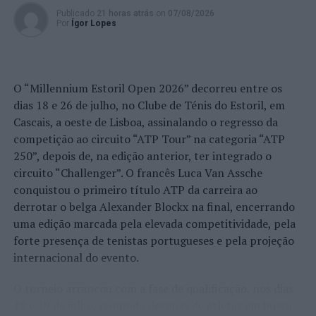
Publicado
21 horas atrás
on
07/08/2026
Por
Ígor Lopes
O “Millennium Estoril Open 2026” decorreu entre os
dias 18 e 26 de julho, no Clube de Ténis do Estoril, em
Cascais, a oeste de Lisboa, assinalando o regresso da
competição ao circuito “ATP Tour” na categoria “ATP
250”, depois de, na edição anterior, ter integrado o
circuito “Challenger”. O francês Luca Van Assche
conquistou o primeiro título ATP da carreira ao
derrotar o belga Alexander Blockx na final, encerrando
uma edição marcada pela elevada competitividade, pela
forte presença de tenistas portugueses e pela projeção
internacional do evento.
O torneio arrancou com a fase de qualificação, nos dias
18 e 19 de julho, reunindo dezenas de atletas em busca