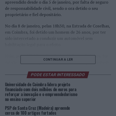
apreendido desde o dia 5 de janeiro, por falta de seguro
de responsabilidade civil, sendo o ora detido o seu
proprietário e fiel depositário.
No dia 8 de janeiro, pelas 18h30, na Estrada de Coselhas,
em Coimbra, foi detido um homem de 26 anos, por ter
sido intercetado a conduzir um automóvel sem
habilitação legal para o efeito.
Hoje, pelas 00h20, na Rua Pedro Olaio, em Coimbra, foi
CONTINUAR A LER
detido, por condução sob o efeito do álcool, um homem
de 30 anos. Sujeito ao teste de pesquisa de álcool a
partir do ar expirado, acusou uma TAS (Taxa de Álcool
PODE ESTAR INTERESSADO
no Sangue) de 1,70 g/l.
Universidade de Coimbra lidera projeto
financiado com dois milhões de euros para
Foto: DR.
reforçar a inovação e o empreendedorismo
no ensino superior
TÓPICOS RELACIONADOS:
COIMBRA
CRIMINALIDADE
PSP de Santa Cruz (Madeira) apreende
DESTAQUE
PSP
cerca de 100 artigos furtados