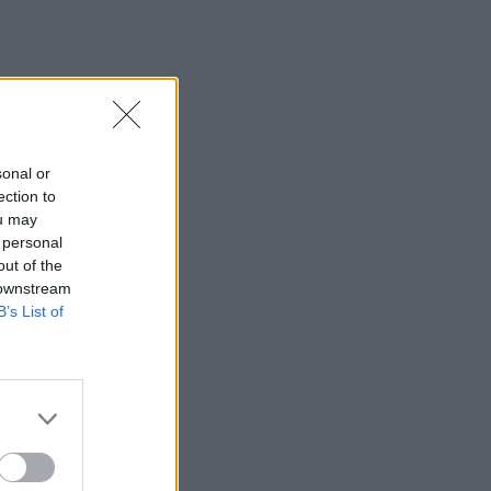
sonal or
ection to
ou may
 personal
out of the
 downstream
B’s List of