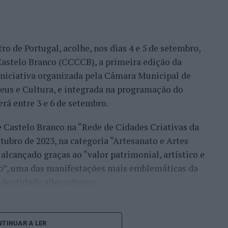
tulo, antes de ser afastado pelo francês Hugo Gaston
ro de Portugal, acolhe, nos dias 4 e 5 de setembro,
Bueno e o neerlandês Botic van de Zandschulp,
astelo Branco (CCCCB), a primeira edição da
nde acabou eliminado pelo italiano Luciano
, iniciativa organizada pela Câmara Municipal de
ts.
seus e Cultura, e integrada na programação do
onal no quadro principal, iniciou a participação
erá entre 3 e 6 de setembro.
o Luz, acabando, contudo, por ser eliminado na
e Castelo Branco na “Rede de Cidades Criativas da
és Burruchaga, num encontro disputado em três
ubro de 2023, na categoria “Artesanato e Artes
alcançado graças ao “valor patrimonial, artístico e
 despediram-se na ronda inaugural. Rocha foi
co”, uma das manifestações mais emblemáticas da
quanto Ferreira Silva discutiu a passagem à
identidade albicastrense.
o francês Luca Van Assche, que acabaria por
ais e internacionais, investigadores, artesãos,
públicos, instituições de ensino superior e
i o português que mais longe chegou, alcançando o
TINUAR A LER