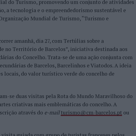
ndial do Turismo, promovendo um conjunto de atividades
ão, a tecnologia e o empreendedorismo sustentável e
 Organização Mundial de Turismo, “Turismo e
rrer amanhã, dia 27, com Tertúlias sobre a
 no Território de Barcelos”, iniciativa destinada aos
dárias do Concelho. Trata-se de uma ação conjunta com
secundárias de Barcelos, Barcelinhos e Viatodos. A ideia
s locais, do valor turístico verde do concelho de
izam-se duas visitas pela Rota do Mundo Maravilhoso do
rtes criativas mais emblemáticas do concelho. A
nscrição através do
e-mail
turismo@cm-barcelos.pt
ou
 visita guiada com grupo de turistas franceses pelos