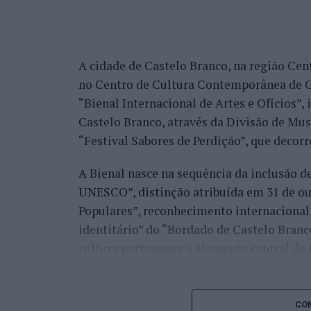
dos principais favoritos à conquista do tí
nos quartos de final.
A cidade de Castelo Branco, na região Cent
Já Jaime Faria venceu o peruano Gonzalo 
no Centro de Cultura Contemporânea de C
alcançando também os quartos de final, o
“Bienal Internacional de Artes e Ofícios”
Darderi, num encontro decidido em três se
Castelo Branco, através da Divisão de Mu
Nuno Borges, principal representante naci
“Festival Sabores de Perdição”, que decorr
com uma vitória sobre o brasileiro Orland
A Bienal nasce na sequência da inclusão d
segunda ronda pelo argentino Román Andr
UNESCO”, distinção atribuída em 31 de out
sets.
Populares”, reconhecimento internacional 
Henrique Rocha e Frederico Ferreira Silva
identitário” do “Bordado de Castelo Bran
afastado pelo espanhol Pedro Martínez, en
cultura portuguesa e elemento central da 
segunda ronda até ao terceiro set frente a
conquistar o título do torneio.
Ao longo de dois dias, especialistas nacion
representantes institucionais, organismos 
Na fase de qualificação, Tiago Pereira fo
CON