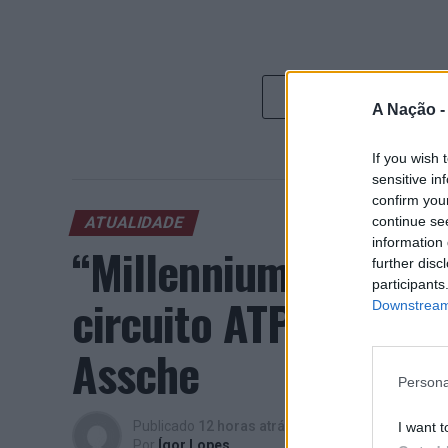
A Nação 
If you wish 
sensitive in
confirm you
continue se
ATUALIDADE
information 
“Millennium Estoril
further disc
participants
circuito ATP com vit
Downstream 
Assche
Persona
Publicado
12 horas atrás
on
07/08/2026
I want t
Por
Ígor Lopes