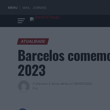
MENU
MAIL
JORNAIS
ATUALIDADE
Barcelos comemo
2023
Publicado
3 anos atrás
on
26/09/2023
Por