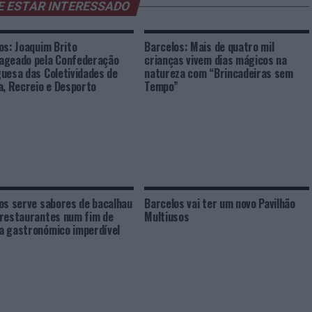
E ESTAR INTERESSADO
os: Joaquim Brito
Barcelos: Mais de quatro mil
ageado pela Confederação
crianças vivem dias mágicos na
uesa das Coletividades de
natureza com “Brincadeiras sem
a, Recreio e Desporto
Tempo”
os serve sabores de bacalhau
Barcelos vai ter um novo Pavilhão
restaurantes num fim de
Multiusos
 gastronómico imperdível