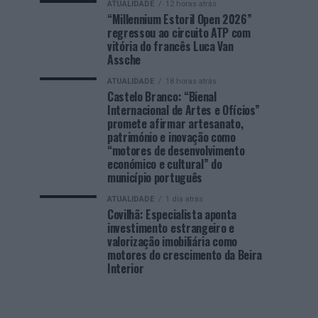
ATUALIDADE
12 horas atrás
“Millennium Estoril Open 2026”
regressou ao circuito ATP com
vitória do francês Luca Van
Assche
ATUALIDADE
18 horas atrás
Castelo Branco: “Bienal
Internacional de Artes e Ofícios”
promete afirmar artesanato,
património e inovação como
“motores de desenvolvimento
económico e cultural” do
município português
ATUALIDADE
1 dia atrás
Covilhã: Especialista aponta
investimento estrangeiro e
valorização imobiliária como
motores do crescimento da Beira
Interior