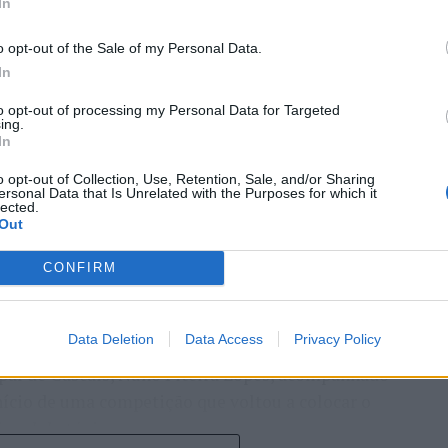
In
o opt-out of the Sale of my Personal Data.
In
entre os dias 18 e 26 de julho, no Clube de Ténis
to opt-out of processing my Personal Data for Targeted
ing.
 assinalando o regresso da competição ao circuito
In
e, na edição anterior, ter integrado o circuito
o opt-out of Collection, Use, Retention, Sale, and/or Sharing
onquistou o primeiro título ATP da carreira ao
ersonal Data that Is Unrelated with the Purposes for which it
lected.
l, encerrando uma edição marcada pela elevada
Out
enistas portugueses e pela projeção internacional
CONFIRM
ção, nos dias 18 e 19 de julho, reunindo dezenas de
Data Deletion
Data Access
Privacy Policy
incipal. A cerimónia de abertura contou com a
pal de Cascais, Nuno Piteira Lopes, acompanhado
nício de uma competição que voltou a colocar o
onal do ténis.