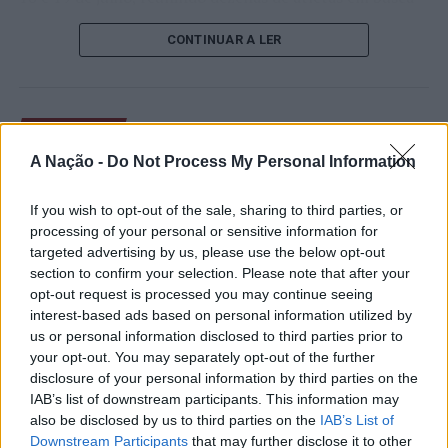
de um lugar no quadro principal. A cerimónia de
CONTINUAR A LER
abertura contou com a presença do presidente da
Câmara Municipal de Cascais, Nuno Piteira Lopes,
acompanhado pelo executivo municipal, assinalando o
início de uma competição que voltou a colocar o
ATUALIDADE
concelho no centro do calendário internacional do
Castelo Branco: “Bienal
A Nação -
Do Not Process My Personal Information
ténis.
Internacional de Artes e Ofícios”
Apesar das desistências de última hora de jogadores
If you wish to opt-out of the sale, sharing to third parties, or
promete afirmar artesanato,
como Casper Ruud (Noruega), Alejandro Davidovich
processing of your personal or sensitive information for
património e inovação como
targeted advertising by us, please use the below opt-out
Fokina (Espanha) e Matteo Arnaldi (Itália), a prova
section to confirm your selection. Please note that after your
“motores de desenvolvimento
apresentou um quadro competitivo de elevado nível,
opt-out request is processed you may continue seeing
liderado pelo russo Andrey Rublev, primeiro cabeça de
económico e cultural” do município
interest-based ads based on personal information utilized by
série, pelo italiano Luciano Darderi, pelo chileno
us or personal information disclosed to third parties prior to
português
Alejandro Tabilo e pelo belga Alexander Blockx.
your opt-out. You may separately opt-out of the further
Um dos momentos mais aguardados da semana foi
disclosure of your personal information by third parties on the
Publicado
17 horas atrás
on
07/08/2026
também o regresso do suíço Stan Wawrinka ao Estoril,
IAB’s list of downstream participants. This information may
Por
Ígor Lopes
also be disclosed by us to third parties on the
IAB’s List of
integrado na digressão de despedida do antigo vencedor
Downstream Participants
that may further disclose it to other