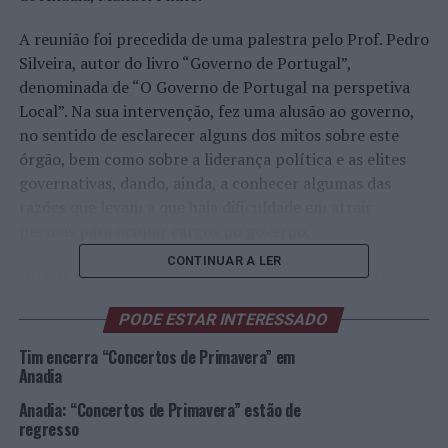
A reunião foi precedida de uma palestra pelo Prof. Pedro
Silveira, autor do livro “Governo de Portugal”,
denominada de “O Governo de Portugal na perspetiva
Local”. Na sua intervenção, fez uma alusão ao governo,
no sentido de esclarecer alguns dos mitos sobre este
órgão, bem como sobre a liderança política e as elites
governativas, dando, ainda, a conhecer algumas das
razões que levam a que haja dificuldade em atrair
pessoas para ocupar cargos no governo.
CONTINUAR A LER
No que respeita à reunião do Conselho Geral, esta
analisou diversos assuntos, nomeadamente, o Relatório
PODE ESTAR INTERESSADO
de Atividades e Contas de 2022; o IV Congresso da
ANAM; a proposta da perda da qualidade de associado
Tim encerra “Concertos de Primavera” em
da ANAM; e a apresentação do curso “Literacia Política
Anadia
e Cidadania”.
Anadia: “Concertos de Primavera” estão de
regresso
Na ocasião, o presidente da Assembleia Municipal de