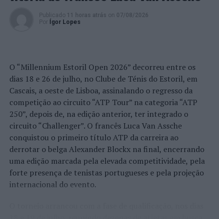
PRÓXIMO
Publicado
11 horas atrás
on
07/08/2026
Santa Marta de Penaguião recebe exposição “Celebrar o
Por
Ígor Lopes
Douro: 20 escritores / 20 anos do Douro Património da
Humanidade”
NÃO PERCA
O “Millennium Estoril Open 2026” decorreu entre os
Anadia: Construção da Rotunda no Peneireiro tem início
nos próximos dias
dias 18 e 26 de julho, no Clube de Ténis do Estoril, em
Cascais, a oeste de Lisboa, assinalando o regresso da
competição ao circuito “ATP Tour” na categoria “ATP
250”, depois de, na edição anterior, ter integrado o
circuito “Challenger”. O francês Luca Van Assche
conquistou o primeiro título ATP da carreira ao
derrotar o belga Alexander Blockx na final, encerrando
uma edição marcada pela elevada competitividade, pela
forte presença de tenistas portugueses e pela projeção
internacional do evento.
O torneio arrancou com a fase de qualificação, nos dias
18 e 19 de julho, reunindo dezenas de atletas em busca