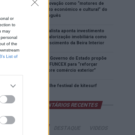
património e inovação como “motores de
desenvolvimento económico e cultural” do
município português
sonal or
ection to
Covilhã: Especialista aponta investimento
ou may
estrangeiro e valorização imobiliária como
 personal
motores do crescimento da Beira Interior
out of the
 downstream
B’s List of
Rio de Janeiro: Governo do Estado propõe
parceria com a FUNCEX para “reforçar
inteligência sobre comércio exterior”
Esposende acolhe festival de kitesurf
COMENTÁRIOS RECENTES
ÚLTIMAS
DESTAQUE
VIDEOS