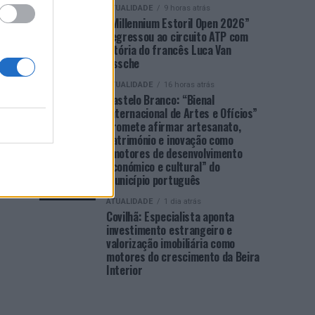
ATUALIDADE
9 horas atrás
“Millennium Estoril Open 2026”
regressou ao circuito ATP com
vitória do francês Luca Van
Assche
ATUALIDADE
16 horas atrás
Castelo Branco: “Bienal
Internacional de Artes e Ofícios”
promete afirmar artesanato,
património e inovação como
“motores de desenvolvimento
económico e cultural” do
município português
ATUALIDADE
1 dia atrás
Covilhã: Especialista aponta
investimento estrangeiro e
valorização imobiliária como
motores do crescimento da Beira
Interior