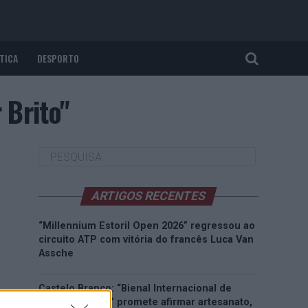
TICA
DESPORTO
 Brito"
ARTIGOS RECENTES
“Millennium Estoril Open 2026” regressou ao
circuito ATP com vitória do francês Luca Van
Assche
Castelo Branco: “Bienal Internacional de
Artes e Ofícios” promete afirmar artesanato,