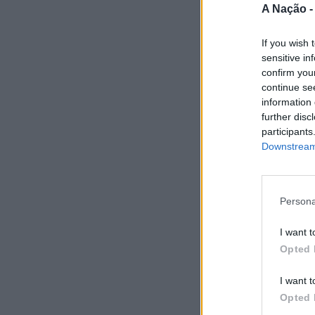
A Nação 
If you wish 
sensitive in
confirm you
continue se
information 
further disc
participants
Downstream 
Persona
I want t
Opted 
I want t
Opted 