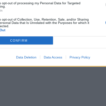
to opt-out of processing my Personal Data for Targeted
ing.
In
o opt-out of Collection, Use, Retention, Sale, and/or Sharing
ersonal Data that Is Unrelated with the Purposes for which it
lected.
Out
CONFIRM
Data Deletion
Data Access
Privacy Policy