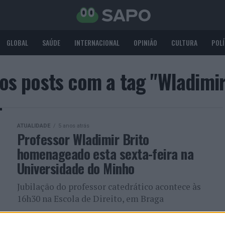
GLOBAL
SAÚDE
INTERNACIONAL
OPINIÃO
CULTURA
POLÍ
os posts com a tag "Wladimir
ATUALIDADE
5 anos atrás
Professor Wladimir Brito
homenageado esta sexta-feira na
Universidade do Minho
Jubilação do professor catedrático acontece às
16h30 na Escola de Direito, em Braga