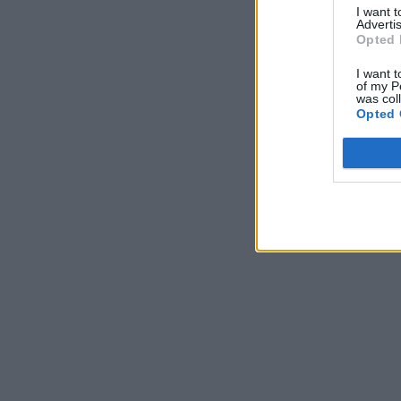
I want 
Advertis
Opted 
I want t
of my P
was col
Opted 