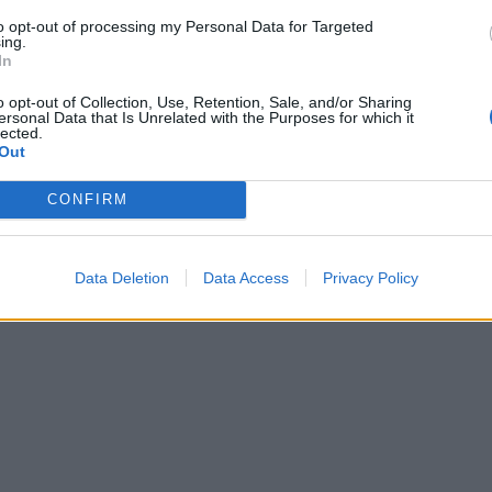
to opt-out of processing my Personal Data for Targeted
ing.
In
o opt-out of Collection, Use, Retention, Sale, and/or Sharing
ersonal Data that Is Unrelated with the Purposes for which it
lected.
Out
CONFIRM
Data Deletion
Data Access
Privacy Policy