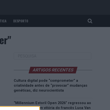
TICA
DESPORTO
er"
ARTIGOS RECENTES
Cultura digital pode “comprometer” a
criatividade antes de “provocar” mudanças
genéticas, diz neurocientista
“Millennium Estoril Open 2026” regressou ao
circuito ATP com vitória do francês Luca Van