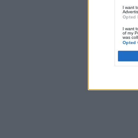
I want 
Advertis
Opted 
I want t
of my P
was col
Opted 