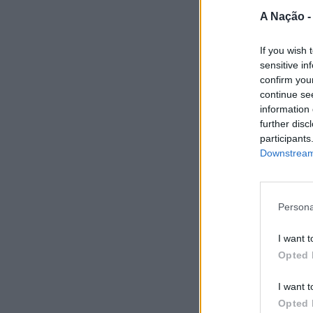
A Nação 
If you wish 
sensitive in
confirm you
continue se
information 
further disc
participants
Downstream 
Persona
I want t
Opted 
I want t
Opted 