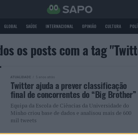
GLOBAL
SAÚDE
INTERNACIONAL
OPINIÃO
CULTURA
POLÍ
dos os posts com a tag "Twitt
ATUALIDADE
5 anos atrás
Twitter ajuda a prever classificação
final de concorrentes do “Big Brother”
Equipa da Escola de Ciências da Universidade do
Minho criou base de dados e analisou mais de 600
mil tweets