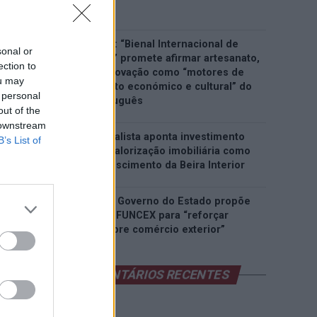
Assche
Castelo Branco: “Bienal Internacional de
sonal or
Artes e Ofícios” promete afirmar artesanato,
ection to
património e inovação como “motores de
ou may
desenvolvimento económico e cultural” do
 personal
município português
out of the
 downstream
Covilhã: Especialista aponta investimento
B’s List of
estrangeiro e valorização imobiliária como
motores do crescimento da Beira Interior
Rio de Janeiro: Governo do Estado propõe
parceria com a FUNCEX para “reforçar
inteligência sobre comércio exterior”
COMENTÁRIOS RECENTES