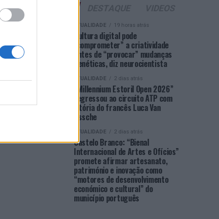
ÚLTIMAS
DESTAQUE
VIDEOS
ATUALIDADE
19 horas atrás
Cultura digital pode
“comprometer” a criatividade
antes de “provocar” mudanças
genéticas, diz neurocientista
ATUALIDADE
2 dias atrás
“Millennium Estoril Open 2026”
regressou ao circuito ATP com
vitória do francês Luca Van
Assche
ATUALIDADE
2 dias atrás
Castelo Branco: “Bienal
Internacional de Artes e Ofícios”
promete afirmar artesanato,
património e inovação como
“motores de desenvolvimento
económico e cultural” do
município português