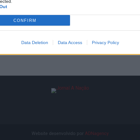
Desporto 2023, vai acolher a primeira edição da
lected.
Out
L’Étape Portugal, o evento de ciclismo para todos
com...
CONFIRM
Data Deletion
Data Access
Privacy Policy
Website desenvolvido por
ADNagency