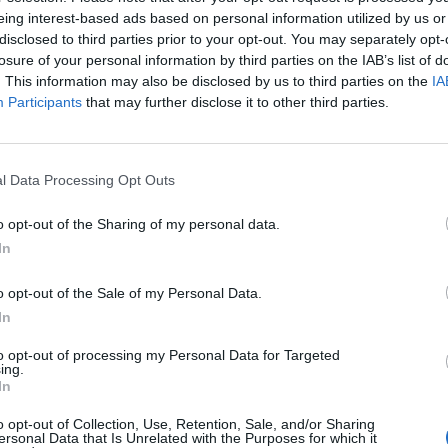
eing interest-based ads based on personal information utilized by us or
disclosed to third parties prior to your opt-out. You may separately opt-
ATUALIDADE
4 anos atrás
Condições “de excelência” permitem a
losure of your personal information by third parties on the IAB’s list of
. This information may also be disclosed by us to third parties on the
IA
Viana do Castelo receber L’Étape
Participants
that may further disclose it to other third parties.
Portugal by Tour de France a 1 e 2 de
outubro
l Data Processing Opt Outs
Viana do Castelo acolhe, dias 1 e 2 de outubro, a
primeira edição da L’Étape Portugal, um evento de
o opt-out of the Sharing of my personal data.
ciclismo para todos com a chancela oficial...
In
o opt-out of the Sale of my Personal Data.
ATUALIDADE
4 anos atrás
In
Viana do Castelo acolhe primeira
edição da L’Étape Portugal by Tour de
to opt-out of processing my Personal Data for Targeted
ing.
France
In
o opt-out of Collection, Use, Retention, Sale, and/or Sharing
Viana do Castelo, no âmbito da Cidade Europeia do
ersonal Data that Is Unrelated with the Purposes for which it