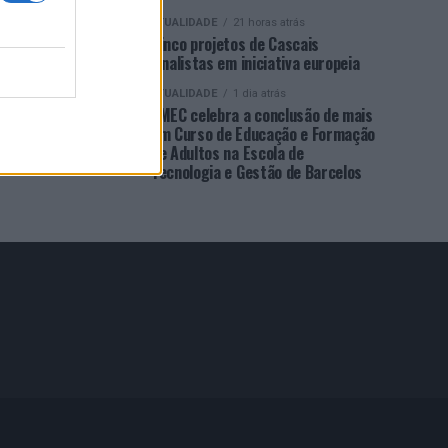
ATUALIDADE
21 horas atrás
Cinco projetos de Cascais
finalistas em iniciativa europeia
ATUALIDADE
1 dia atrás
EMEC celebra a conclusão de mais
um Curso de Educação e Formação
de Adultos na Escola de
Tecnologia e Gestão de Barcelos