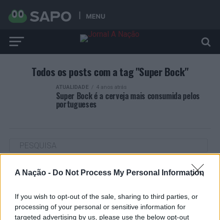
MENU
Todos os posts com a tag "Super Bock"
ATUALIDADE
4 anos atrás
Super Bock é a cerveja mais consumida pelos
portugueses
A Nação -
Do Not Process My Personal Information
ARTIGOS RECENTES
“Millennium Estoril Open 2026” regressou ao circuito ATP
If you wish to opt-out of the sale, sharing to third parties, or
com vitória do francês Luca Van Assche
processing of your personal or sensitive information for
targeted advertising by us, please use the below opt-out