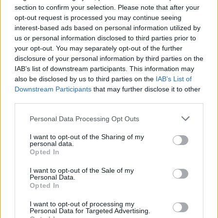
Castelo Branco: “Bienal Internacional de Artes e Ofícios”
section to confirm your selection. Please note that after your
promete afirmar artesanato, património e inovação como
opt-out request is processed you may continue seeing
“motores de desenvolvimento económico e cultural” do
interest-based ads based on personal information utilized by
município português
us or personal information disclosed to third parties prior to
your opt-out. You may separately opt-out of the further
disclosure of your personal information by third parties on the
Covilhã: Especialista aponta investimento estrangeiro e
IAB’s list of downstream participants. This information may
valorização imobiliária como motores do crescimento da
also be disclosed by us to third parties on the
IAB’s List of
Beira Interior
Downstream Participants
that may further disclose it to other
third parties.
Rio de Janeiro: Governo do Estado propõe parceria com a
FUNCEX para “reforçar inteligência sobre comércio
Personal Data Processing Opt Outs
exterior”
I want to opt-out of the Sharing of my
personal data.
Esposende acolhe festival de kitesurf
Opted In
I want to opt-out of the Sale of my
Personal Data.
COMENTÁRIOS RECENTES
Opted In
I want to opt-out of processing my
Personal Data for Targeted Advertising.
ÚLTIMAS
DESTAQUE
VIDEOS