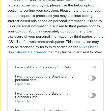
processing of your personal or sensitive information for
targeted advertising by us, please use the below opt-out
section to confirm your selection. Please note that after your
“Millennium Estoril Open 2026” regressou ao circuito ATP
opt-out request is processed you may continue seeing
com vitória do francês Luca Van Assche
interest-based ads based on personal information utilized by
us or personal information disclosed to third parties prior to
Castelo Branco: “Bienal Internacional de Artes e Ofícios”
your opt-out. You may separately opt-out of the further
promete afirmar artesanato, património e inovação como
disclosure of your personal information by third parties on the
“motores de desenvolvimento económico e cultural” do
IAB’s list of downstream participants. This information may
município português
also be disclosed by us to third parties on the
IAB’s List of
Downstream Participants
that may further disclose it to other
Covilhã: Especialista aponta investimento estrangeiro e
third parties.
valorização imobiliária como motores do crescimento da
Beira Interior
Personal Data Processing Opt Outs
I want to opt-out of the Sharing of my
Rio de Janeiro: Governo do Estado propõe parceria com a
personal data.
Opted In
FUNCEX para “reforçar inteligência sobre comércio
exterior”
I want to opt-out of the Sale of my
Personal Data.
Opted In
COMENTÁRIOS RECENTES
I want to opt-out of processing my